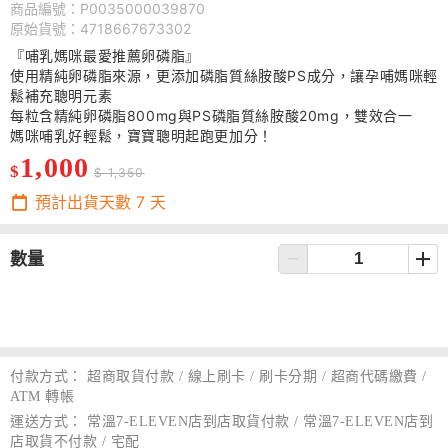
商品編號：P0035000039870
原始貨號：4718667673302
『哺乳媽咪最愛推薦卵磷脂』
使用精純卵磷脂來源，更添加磷脂質絲胺酸PS成分，讓孕哺媽咪輕
鬆補充聰明元素
每粒含精純卵磷脂800mg與PS磷脂質絲胺酸20mg，雙效合一
媽咪哺乳好輕鬆，寶寶聰明起跑更加分！
1,000
$
$ 1,350
預計出貨天數
7
天
數量
付款方式：
超商取貨付款 / 線上刷卡 / 刷卡分期 / 超商代碼繳費 /
ATM 轉帳
運送方式：
常溫7-ELEVEN店到店取貨付款 / 常溫7-ELEVEN店到
店取貨不付款 / 宅配