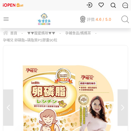
評價:
4.6 / 5.0
首頁
-
▼▼寵愛媽咪▼▼
-
孕補食品/媽媽茶
-
孕哺兒 卵磷脂+磷脂質PS膠囊90粒