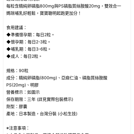
每粒含精純卵磷脂800mg與PS磷脂質絲胺酸20mg，雙效合一
媽咪哺乳好輕鬆，寶寶聰明起跑更加分！
食用建議：
◆準備懷孕期：每日2粒。
◆懷孕期：毎日2-3粒。
◆哺乳期：毎日3-6粒。
◆成人：毎日2粒。
規格：90粒
成分：精純卵磷脂(800mg)、亞麻仁油、磷脂質絲胺酸
PS(20mg)、明膠
營養標示：如圖示
保存期限：三年 (詳見實際包裝標示)
劑型：膠囊
產地：日本製造，台灣分裝 (小松生技)
※注意事項：