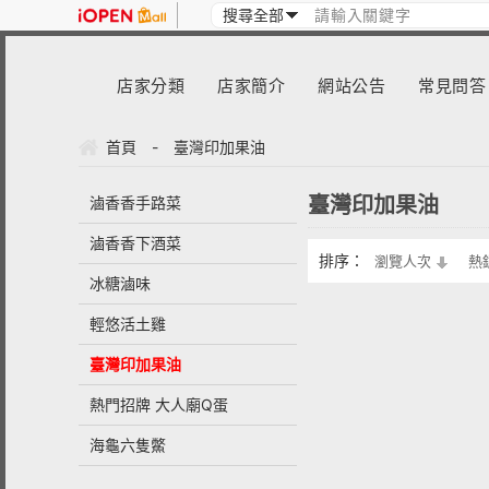
店家分類
店家簡介
網站公告
常見問答
首頁
-
臺灣印加果油
臺灣印加果油
滷香香手路菜
滷香香下酒菜
排序：
瀏覽人次
熱
冰糖滷味
輕悠活土雞
臺灣印加果油
熱門招牌 大人廟Q蛋
海龜六隻鱉