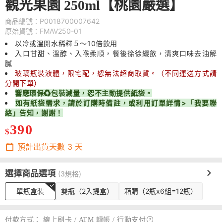
觀光果園 250ml【桃園嚴選】
商品編號：P0018700007642
原始貨號：FMAV250-01
以冷或溫開水稀釋５～10倍飲用
入口甘甜、溫醇、入喉柔順，餐後徐徐綴飲，清爽口味去油解
膩
玻璃瓶裝液體，限宅配，恕無法超商取貨。（不同運送方式請
分開下單）
響應環保♻包裝減量，恕不主動提供紙袋。
如有紙袋需求，請於訂購時備註，或利用訂單詳情>「我要聯
絡」告知，謝謝！
390
$
預計出貨天數
3
天
選擇商品選項
(3規格)
單瓶盒裝
雙瓶（2入提盒）
箱購（2瓶x6組=12瓶）
付款方式：
線上刷卡 / ATM 轉帳 /
行動支付