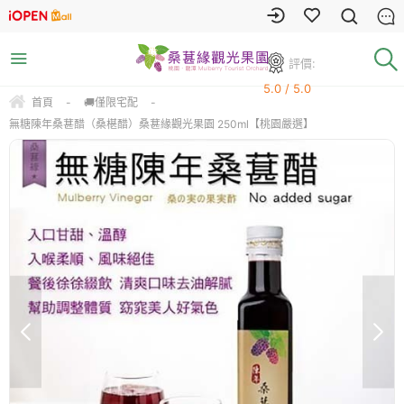
評價:
5.0 / 5.0
首頁
-
🚚僅限宅配
-
無糖陳年桑葚醋（桑椹醋）桑葚緣觀光果園 250ml【桃園嚴選】