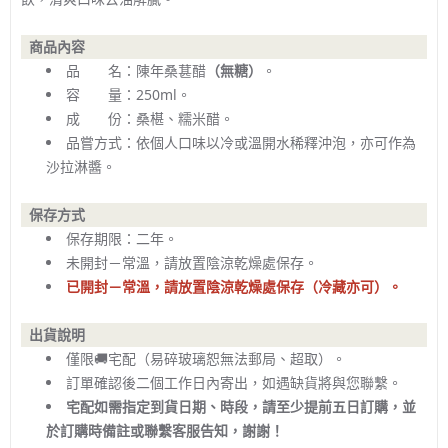
商品內容
品 名：陳年桑葚醋
（無糖）
。
容 量：250ml。
成 份：桑椹、糯米醋。
品嘗方式：依個人口味以冷或溫開水稀釋沖泡，亦可作為
沙拉淋醬。
保存方式
保存期限：二年。
未開封－常溫，請放置陰涼乾燥處保存。
已開封－常溫，請放置陰涼乾燥處保存（冷藏亦可）。
出貨說明
僅限🚚宅配（易碎玻璃恕無法郵局、超取）。
訂單確認後二個工作日內寄出，如遇缺貨將與您聯繫。
宅配如需指定到貨日期、時段，請至少提前五日訂購，並
於訂購時備註或聯繫客服告知，謝謝！