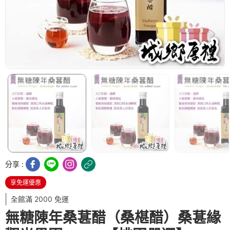
分享 :
享免運優惠
全館滿 2000 免運
無糖陳年桑葚醋（桑椹醋）桑葚緣