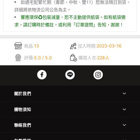
如遇宅配繁忙期（春節、中秋、雙11）恕無法隔日到貨，
詳細將依物流公司公告為主。
響應環保♻包裝減量，恕不主動提供紙袋。如有紙袋需
求，請訂購時於備註，或利用「訂單提問」告知，謝謝！
商品:
13
加入時間:
2023-03-16
評價:
5.0 / 5.0
購買人次:
228人
關於我們
購物須知
聯絡我們