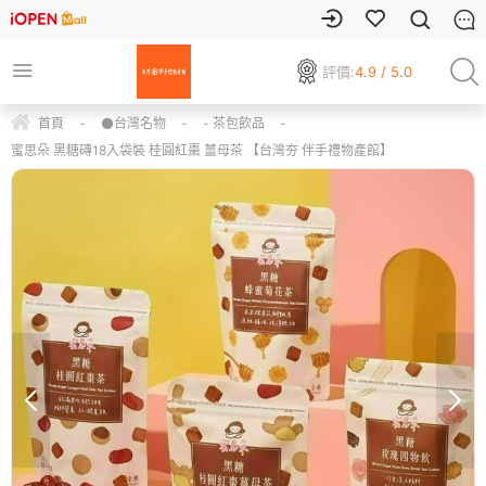
評價:
4.9 / 5.0
首頁
-
⚫台灣名物
-
- 茶包飲品
-
蜜思朵 黑糖磚18入袋裝 桂圓紅棗 薑母茶 【台灣夯 伴手禮物產館】