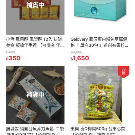
補貨中
小潘 鳳凰酥 鳳梨酥 10入 排隊
Gelovery 膠原蛋白粉包草莓優
美食 板橋伴手禮 【台灣夯 伴手
格『 單盒30包 』首創有果粒
禮物產館】
【台灣夯 伴手禮物產館】
$499
$2,680
350
1,650
$
$
88
折
補貨中
府城館 純虱目魚菲力魚鬆-口袋
東興 香Q梅肉500g 台東必買
包(8g*9包/盒)【台灣夯 伴手禮
【台灣夯 伴手禮物產館】