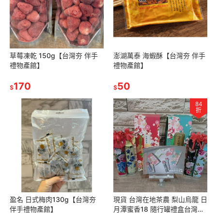
草莓凍乾 150g【台灣夯 伴手
澎湖萬泰 海蝦酥【台灣夯 伴手
禮物產館】
禮物產館】
170
50
$
$
84
折
盈名 日式梅肉130g【台灣夯
現貨 台灣在地茶農 梨山烏龍 日
伴手禮物產館】
月潭蜜香18 隨行罐禮盒台灣夯