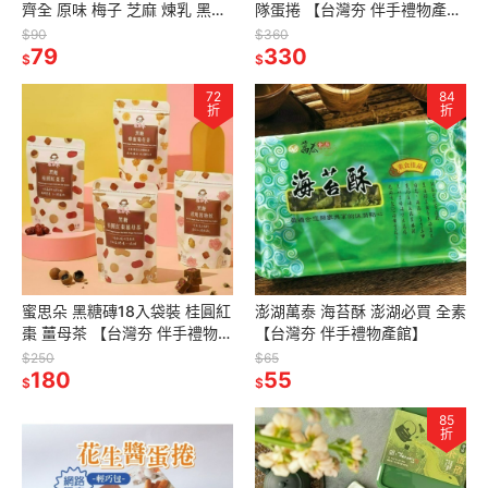
齊全 原味 梅子 芝麻 煉乳 黑糖
隊蛋捲 【台灣夯 伴手禮物產
海苔 起司 咖啡 胡椒 【台灣夯
館】
$90
$360
伴手禮物產館】
79
330
$
$
72
84
折
折
蜜思朵 黑糖磚18入袋裝 桂圓紅
澎湖萬泰 海苔酥 澎湖必買 全素
棗 薑母茶 【台灣夯 伴手禮物產
【台灣夯 伴手禮物產館】
館】
$250
$65
180
55
$
$
85
折