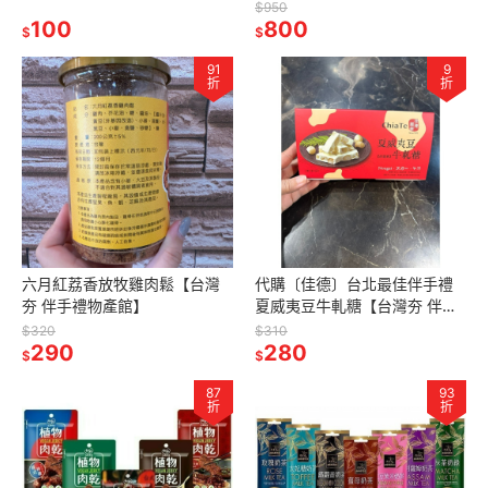
伴手禮物產館】
$950
100
800
$
$
91
9
折
折
六月紅荔香放牧雞肉鬆 【台灣
代購〔佳德〕台北最佳伴手禮
夯 伴手禮物產館】
夏威夷豆牛軋糖【台灣夯 伴手
禮物產館】
$320
$310
290
280
$
$
87
93
折
折