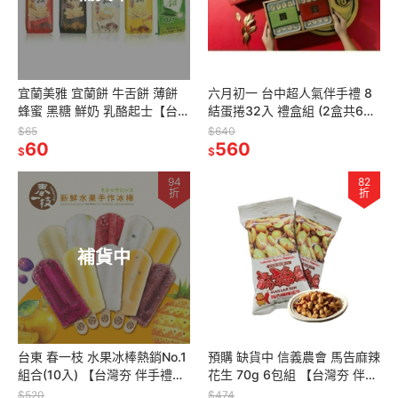
宜蘭美雅 宜蘭餅 牛舌餅 薄餅
六月初一 台中超人氣伴手禮 8
蜂蜜 黑糖 鮮奶 乳酪起士【台灣
結蛋捲32入 禮盒組 (2盒共64
夯 伴手禮物產館】
入) 【台灣夯 伴手禮物產館】
$65
$640
60
560
$
$
94
82
折
折
補貨中
台東 春一枝 水果冰棒熱銷No.1
預購 缺貨中 信義農會 馬告麻辣
組合(10入) 【台灣夯 伴手禮物
花生 70g 6包組 【台灣夯 伴手
產館】
禮物產館】
$520
$474