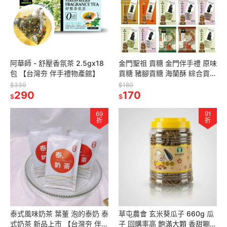
阿華師 - 舒壓香氛茶 2.5gx18
金門聖祖 貢糖 金門伴手禮 原味
包 【台灣夯 伴手禮物產館】
貢糖 豬腳貢糖 海蘭酥 綜合貢糖
【台灣夯 伴手禮物產館】
$330
$180
290
170
$
$
69
91
折
折
泰式風味奶茶 葉董 泡的泰奶 泰
草屯農會 玄米葵瓜子 660g 瓜
式奶茶 新品上市 【台灣夯 伴手
子 回購率高 飽滿大顆 香甜唰嘴