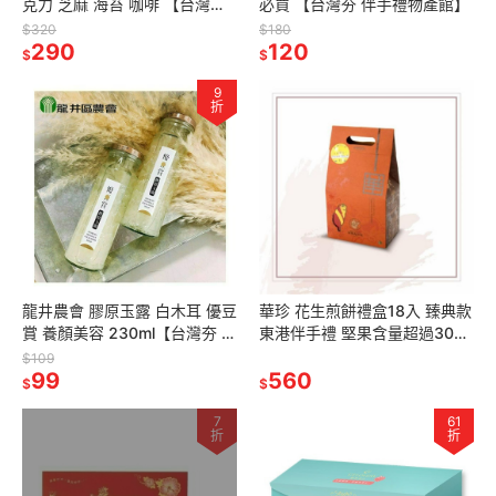
克力 芝麻 海苔 咖啡 【台灣夯
必買 【台灣夯 伴手禮物產館】
伴手禮物產館】
$320
$180
290
120
$
$
9
折
龍井農會 膠原玉露 白木耳 優豆
華珍 花生煎餅禮盒18入 臻典款
賞 養顏美容 230ml【台灣夯 伴
東港伴手禮 堅果含量超過30%
手禮物產館】
【台灣夯 伴手禮物產館】
$109
99
560
$
$
7
61
折
折