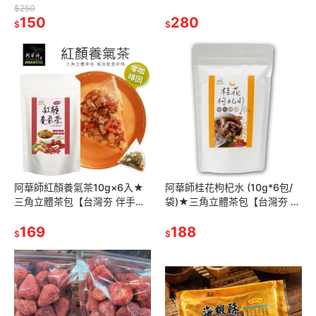
$250
150
280
$
$
阿華師紅顏養氣茶10g×6入★
阿華師桂花枸杞水 (10g*6包/
三角立體茶包【台灣夯 伴手禮
袋)★三角立體茶包【台灣夯 伴
物產館】
手禮物產館】
169
188
$
$