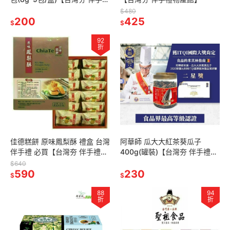
物產館】
$480
200
425
$
$
92
折
佳德糕餅 原味鳳梨酥 禮盒 台灣
阿華師 瓜大大紅茶葵瓜子
伴手禮 必買【台灣夯 伴手禮物
400g(罐裝)【台灣夯 伴手禮物
產館】
產館】
$640
590
230
$
$
88
94
折
折