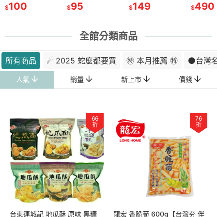
產館】
100
220
伴手禮物產館】
95
伴手禮物產館】
95
149
手禮物產館】
180
手禮物
490
$
$
$
$
$
$
$
全館分類商品
所有商品
☄ 2025 蛇麼都要買
㊕ 本月推薦 ㊕
⚫台灣
人氣
銷量
新上市
價錢
66
76
折
折
台東連城記 地瓜酥 原味 黑糖
龍宏 香脆筍 600g【台灣夯 伴