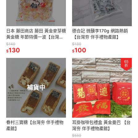
日本 藤田商店 藤田 黃金麥芽糖
德合記 微醺李170g 網路熱銷
黃金糖 年節特價一波【台灣夯
【台灣夯 伴手禮物產館】
伴手禮物產館】
$140
$130
130
100
$
$
65
折
補貨中
眷村三寶糖【台灣夯 伴手禮物
耳掛咖啡包禮盒 黃金曼巴 【台
產館】
灣夯 伴手禮物產館】
$550