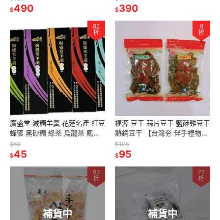
490
390
$
$
82
9
折
折
廣盛堂 減糖羊羹 花蓮名產 紅豆
福源 豆干 蒜片豆干 鹽酥雞豆干
蜂蜜 黑砂糖 綠茶 烏龍茶 鳳梨
熱銷豆干 【台灣夯 伴手禮物產
蘋果【台灣夯 伴手禮物產館】
館】
$55
$105
45
95
$
$
93
77
折
折
補貨中
補貨中