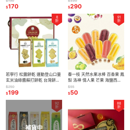
$190
$330
夯 伴手禮物產館】
170
290
$
$
8
91
折
折
若寧行 松露餅乾 運動登山口量
春一枝 天然水果冰棒 百香果 鳳
玄米油綠醬蘇打餅乾 台灣餅乾
梨 洛神 情人果 芒果 海鹽西瓜
福義軒代工 【台灣夯 伴手禮物
檸檬 釋迦 椪柑 蜂蜜檸檬【台灣
$250
$55
產館】
199
夯 伴手禮物產館】
50
$
$
92
88
折
折
補貨中