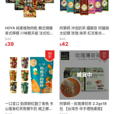
HOYA 純素植物肉乾 韓式辣雞
阿華師 沖泡奶茶 鐵觀音 阿薩姆
泰式檸檬 川味朝天椒 法式松露
太妃糖 玫瑰 抹茶 紅豆紫米
台式鹹酥雞【台灣夯 伴手禮物
【台灣夯 伴手禮物產館】
$45
$45
產館】
39
42
$
$
89
88
折
折
補貨中
一口宜口 勁厚餅紅麴丁香魚 冬
阿華師 - 玫瑰薄荷茶 2.2gx18
山蜜香紅茶焦糖牛奶 橘之鄉金
包 【台灣夯 伴手禮物產館】
棗 三星蔥櫻花蝦 烏魚子【台灣