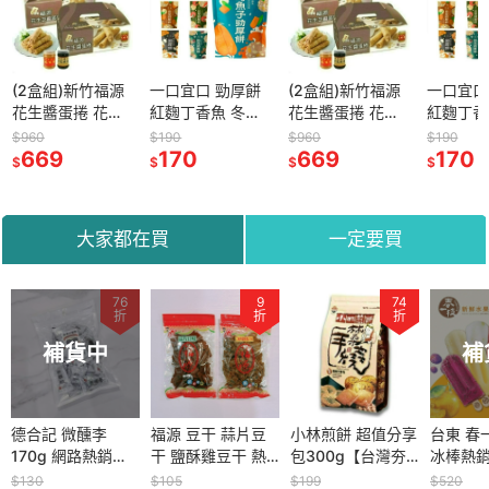
(2盒組)新竹福源
一口宜口 勁厚餅
(2盒組)新竹福源
一口宜口 勁
花生醬蛋捲 花生
紅麴丁香魚 冬山
花生醬蛋捲 花生
紅麴丁香魚 
芝麻醬蛋捲 全台
蜜香紅茶焦糖牛
芝麻醬蛋捲 全台
蜜香紅茶焦
960
$190
$960
$190
最低價【台灣夯
669
奶 橘之鄉金棗 三
170
最低價【台灣夯
669
奶 橘之鄉金
170
$
$
$
伴手禮物產館】
星蔥櫻花蝦 烏魚
伴手禮物產館】
星蔥櫻花蝦 
子【台灣夯 伴手
子【台灣夯 
禮物產館】
禮物產館】
大家都在買
一定要買
76
9
9
74
72
折
折
折
折
折
補貨中
補貨中
補
生醬蛋捲(5
德合記 微醺李
眷村三寶糖【台灣
福源 豆干 蒜片豆
福源 豆干 蒜片豆
小林煎餅 超值分享
蜜思朵 黑糖磚18入
台東 春
灣夯 伴手
170g 網路熱銷
夯 伴手禮物產館】
干 鹽酥雞豆干 熱
干 鹽酥雞豆干 熱
包300g【台灣夯
袋裝 桂圓紅棗 薑
冰棒熱銷N
館】
【台灣夯 伴手禮物
銷豆干 【台灣夯
銷豆干 【台灣夯
伴手禮物產館】
母茶 【台灣夯 伴
(10入)
$130
$105
$105
$199
$250
$520