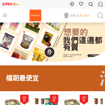
評價:
4.9 / 5.0
檔期最便宜
69
89
69
折
折
折