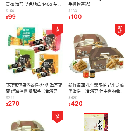
青梅 海苔 雙色地瓜 140g 芋頭
手禮物產館】
酥90g【台灣夯 伴手禮物產
$150
$130
館】
99
100
$
$
9
87
折
折
野菽家堅果營養棒-地瓜 海苔藜
新竹福源 花生醬蛋捲 花生芝麻
麥 蜂蜜檸檬 蔓越莓【台灣夯 伴
醬蛋捲 【台灣夯 伴手禮物產
手禮物產館】
館】
$299
$480
270
420
$
$
69
折