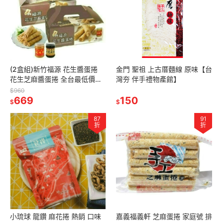
(2盒組)新竹福源 花生醬蛋捲
金門 聖祖 上古厝麵線 原味【台
花生芝麻醬蛋捲 全台最低價
灣夯 伴手禮物產館】
【台灣夯 伴手禮物產館】
$960
669
150
$
$
87
91
折
折
小琉球 龍鑽 麻花捲 熱銷 口味
嘉義福義軒 芝麻蛋捲 家庭號 排