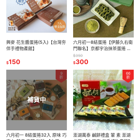
興麥 花生醬蛋捲(5入)【台灣夯
六月初一8結蛋捲【伊藤久右衛
伴手禮物產館】
門聯名】京都宇治抹茶蛋捲 限
量售完為止【台灣夯 伴手禮物
$350
150
產館】
300
$
$
9
66
折
折
補貨中
六月初一 8結蛋捲32入 原味 巧
澎湖萬泰 鹹餅禮盒 葷 素 澎湖