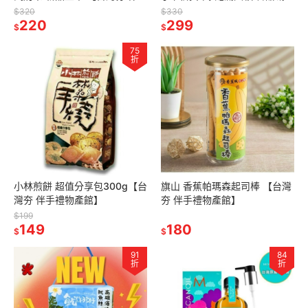
禮物產館】
【台灣夯 伴手禮物產館】
$320
$330
220
299
$
$
75
折
小林煎餅 超值分享包300g【台
旗山 香蕉帕瑪森起司棒 【台灣
灣夯 伴手禮物產館】
夯 伴手禮物產館】
$199
149
180
$
$
91
84
折
折