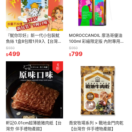
『魷你珍好』新一代小包裝魷
MOROCCANOIL 摩洛哥優油
魚絲 1盒8包贈1共9入【台灣夯
100ml 彩繪限定版 內附專用壓
伴手禮物產館】
頭 公司貨
$550
$950
499
799
$
$
6
折
軒記0.01cm超薄脆豬肉紙【台
喬安牧場系列 > 戰地金門肉乾
灣夯 伴手禮物產館】
【台灣夯 伴手禮物產館】