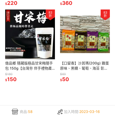
220
360
$
$
83
83
折
折
億品鄉 隱藏版極品甘宋梅隨手
【口留香】沙其瑪(200g) 雞蛋
包 150g【台灣夯 伴手禮物產
原味、黑糖、葡萄、海苔 彰化
館】
隱藏版【台灣夯 伴手禮物產
$180
$60
150
館】
50
$
$
商品:
58
加入時間:
2023-03-16