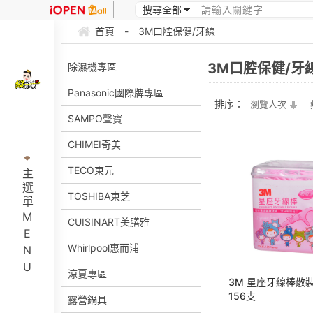
首頁
-
3M口腔保健/牙線
3M口腔保健/牙
除濕機專區
Panasonic國際牌專區
排序：
瀏覽人次
SAMPO聲寶
CHIMEI奇美
TECO東元
主選單MENU
TOSHIBA東芝
CUISINART美膳雅
Whirlpool惠而浦
涼夏專區
3M 星座牙線棒散
156支
露營鍋具