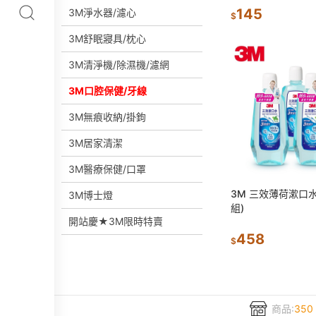
145
3M淨水器/濾心
$
3M舒眠寢具/枕心
3M清淨機/除濕機/濾網
3M口腔保健/牙線
3M無痕收納/掛鉤
3M居家清潔
3M醫療保健/口罩
3M 三效薄荷漱口水5
3M博士燈
組)
開站慶★3M限時特賣
458
$
商品:
350