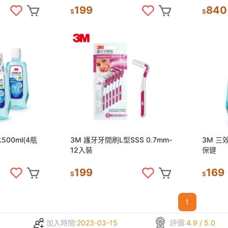
199
840
$
$
00ml(4瓶
3M 護牙牙間刷L型SSS 0.7mm-
3M 三
12入裝
保健
199
169
$
$
1
加入時間:
2023-03-15
評價:
4.9 / 5.0