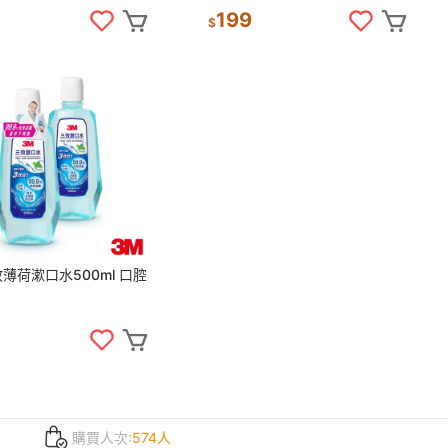
199
$
效薄荷漱口水500ml 口腔
購買人次:
574人