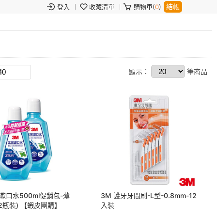
結帳
登入
收藏清單
購物車(
0
)
顯示：
筆商品
效漱口水500ml促銷包-薄
3M 護牙牙間刷-L型-0.8mm-12
2瓶裝) 【蝦皮團購】
入裝