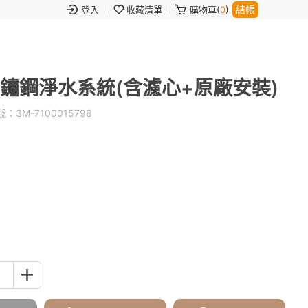
結帳
登入
收藏清單
購物車(
0
)
式不鏽鋼淨水系統(含濾心+原廠安裝)
號：
3M-7100015798