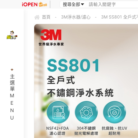
首頁
3M淨水器/濾心
3M SS801 全
-
-
主選單MENU