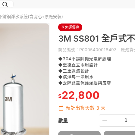
戶式不鏽鋼淨水系統(含濾心+原廠安裝)
享免運優惠
3M SS801 全戶
商品編號：
P0005400018493
原始貨
◆304不鏽鋼拋光電解處理
◆壁掛直立兩用設計
◆三重過濾設計
◆濾淨每一滴用水
◆去除餘氯保護頭髮與皮膚
22,800
$
預計出貨天數
3
天
數量