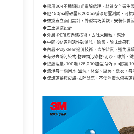
◆採用304不鏽鋼拋光電解處理，材質安全衛生
◆經450psi爆破壓及200psi循環耐壓測試，可抗
◆壁掛直立兩用設計，外型精巧美觀，安裝保養
◆三重過濾設計
◆外層-PE薄膜過濾技術，去除大顆粒、泥沙
◆中間-3M專利活性碳濾芯，除氯、除味效果強
◆內層-PolyKlean過濾技術，去除雜質、避免漏
◆有效去除污染物:物理類污染物-泥沙、雜質、
◆總處理量: 100噸 (26,000加侖)@2ppm餘氯,10
◆濾淨每一滴用水-盥洗、沐浴、廚房、洗衣，每
◆保護頭髮與皮膚-去除餘氯，不使消毒水傷害頭