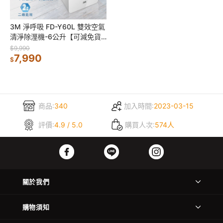
3M 淨呼吸 FD-Y60L 雙效空氣
清淨除溼機-6公升【可減免貨
物稅500元】
$9,990
7,990
$
商品:
340
加入時間:
2023-03-15
評價:
4.9 / 5.0
購買人次:
574人
關於我們
購物須知