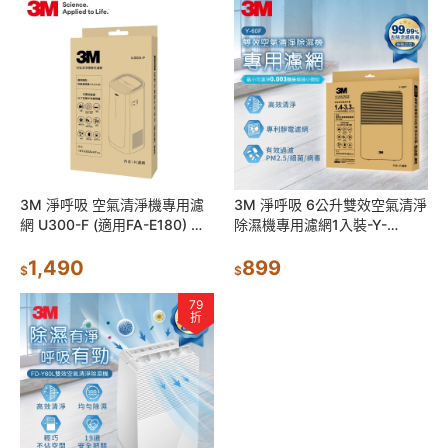
3M 淨呼吸 空氣清淨機專用濾
3M 淨呼吸 6公升雙效空氣清淨
網 U300-F (適用FA-E180) 同
除濕機專用濾網1入裝-Y-
N95濾淨原理
60F(適用FD-Y60L)
1,490
899
$
$
79
折