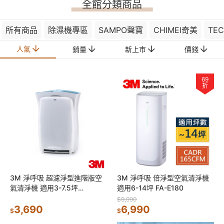
全館分類商品
所有商品
除濕機專區
SAMPO聲寶
CHIMEI奇美
TE
人氣
銷量
新上市
價錢
69
折
3M 淨呼吸 超濾淨型進階版空
3M 淨呼吸 倍淨型空氣清淨機
氣清淨機 適用3-7.5坪
適用6-14坪 FA-E180
CHIMSPD-01UCRC-1
$9,990
3,690
6,990
$
$