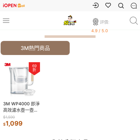
評價:
4.9 / 5.0
3M熱門商品
69
折
3M WP4000 即淨
高效濾水壺一壺二
心(3M3M)
$1,590
1,099
$