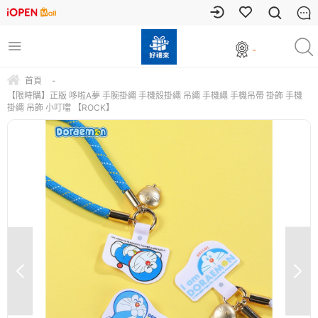
-
首頁
-
【限時購】正版 哆啦A夢 手腕掛繩 手機殼掛繩 吊繩 手機繩 手機吊帶 掛飾 手機
掛繩 吊飾 小叮噹 【ROCK】