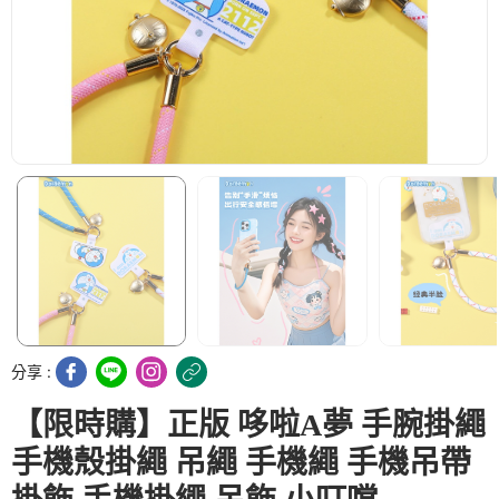
分享 :
【限時購】正版 哆啦A夢 手腕掛繩
手機殼掛繩 吊繩 手機繩 手機吊帶