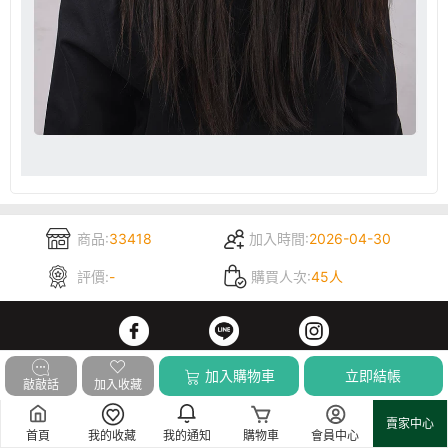
商品:
33418
加入時間:
2026-04-30
評價:
-
購買人次:
45人
加入購物車
立即結帳
敲敲話
加入收藏
關於我們
賣家中心
首頁
我的收藏
我的通知
購物車
會員中心
購物須知