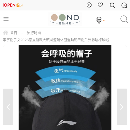
-
首頁
-
流行時尚
-
李寧帽子女2026春夏新款大頭圍遮陽休閒運動鴨舌帽戶外防曬棒球帽