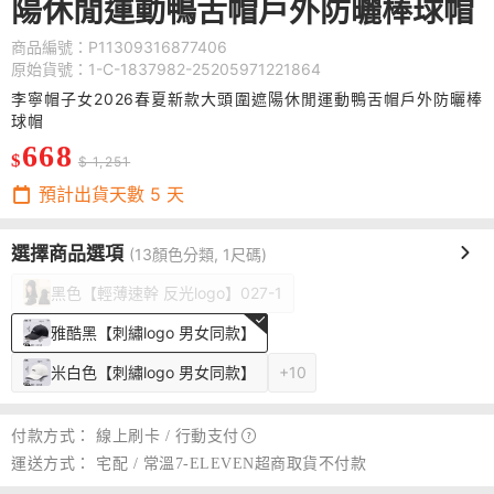
陽休閒運動鴨舌帽戶外防曬棒球帽
商品編號：P11309316877406
原始貨號：1-C-1837982-25205971221864
李寧帽子女2026春夏新款大頭圍遮陽休閒運動鴨舌帽戶外防曬棒
球帽
668
$
$ 1,251
預計出貨天數
5
天
選擇商品選項
(13顏色分類, 1尺碼)
黑色【輕薄速幹 反光logo】027-1
雅酷黑【刺繡logo 男女同款】
米白色【刺繡logo 男女同款】
+10
付款方式：
線上刷卡 /
行動支付
運送方式：
宅配 / 常溫7-ELEVEN超商取貨不付款