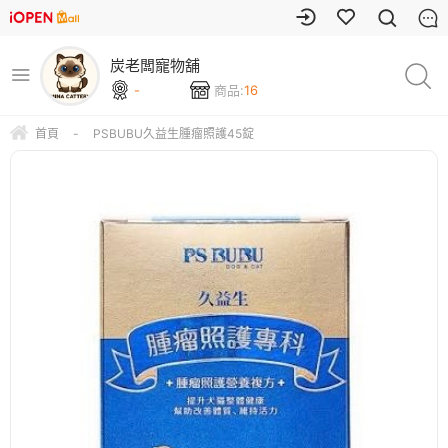
炭老闆寵物舖
-
商品:
16
首頁
-
PSBUBU久益生腫瘤照護45錠