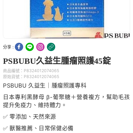
分享 :
PSBUBU久益生腫瘤照護45錠
商品編號：P8324012074065
原始貨號：P8324012074065
PSBUBU 久益生｜腫瘤照護專科
日本專利黑酵母 β-葡聚糖＋營養複方，幫助毛孩
提升免疫力、維持體力。
✅ 零添加、天然來源
✅ 獸醫推薦、日常保健必備