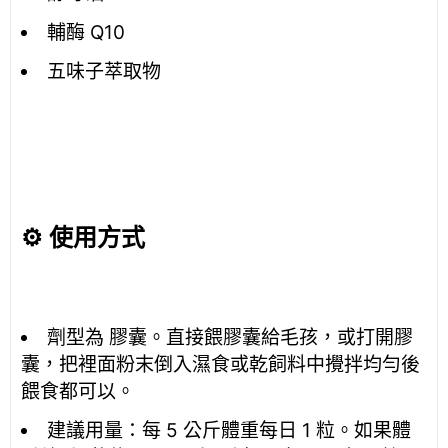
輔酶 Q10
五味子萃取物
⚙️ 使用方式
劑型為 膠囊。直接餵膠囊給毛孩，或打開膠
囊，把裡面粉末倒入濕食或乾飼料中攪拌均勻後
餵食都可以。
建議用量：每 5 公斤體重每日 1 粒。如果體