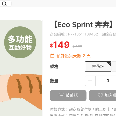
【Eco Sprint 
商品編號：
P7716511109452
原始貨號
149
$
$ 169
預計出貨天數
2
天
規格
櫻花粉
數量
敲敲話
加入
付款方式：
超商取貨付款 / 線上刷卡 / 
運送方式：
常溫7-ELEVEN店到店取貨付