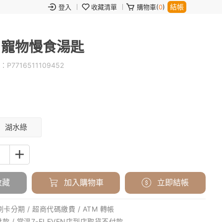
結帳
登入
收藏清單
購物車(
0
)
奔奔】寵物慢食湯匙
：
P7716511109452
湖水綠
收藏
加入購物車
立即結帳
刷卡分期 / 超商代碼繳費 / ATM 轉帳
款 / 常溫7-ELEVEN店到店取貨不付款