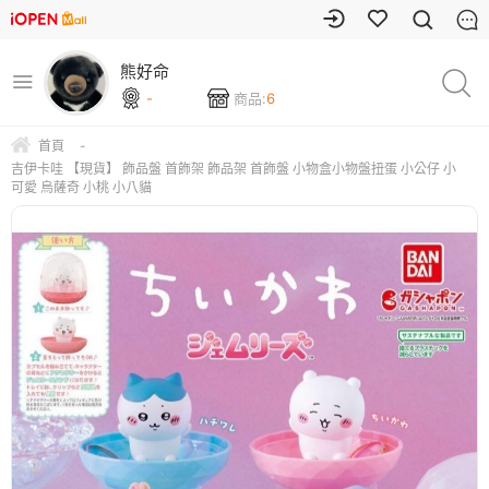
熊好命
-
商品:
6
首頁
-
吉伊卡哇 【現貨】 飾品盤 首飾架 飾品架 首飾盤 小物盒小物盤扭蛋 小公仔 小
可愛 烏薩奇 小桃 小八貓