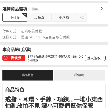
選擇商品選項
(5挑款)
小可愛
烏薩奇
小八貓
+2
付款方式：
超商取貨付款
運送方式：
常溫7-ELEVEN店到店取貨付款
本商品適用活動
$77全站免運-超取常溫-開運大發 (8/6 10:0
折價券
登入領取
0-8/12)
商品特色
評價(0)
商品特色
戒指、耳環、手鍊、項鍊...一堆小東西
怕亂放怕不見 讓小可愛們幫你保管