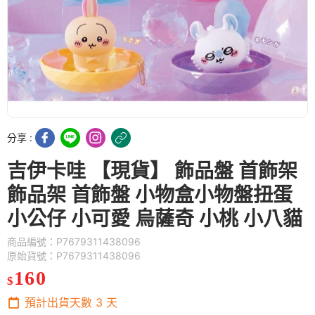
分享 :
吉伊卡哇 【現貨】 飾品盤 首飾架
飾品架 首飾盤 小物盒小物盤扭蛋
小公仔 小可愛 烏薩奇 小桃 小八貓
商品編號：P7679311438096
原始貨號：P7679311438096
160
$
預計出貨天數
3
天