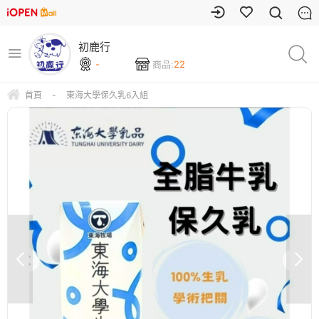
初鹿行
-
商品:
22
首頁
-
東海大學保久乳6入組