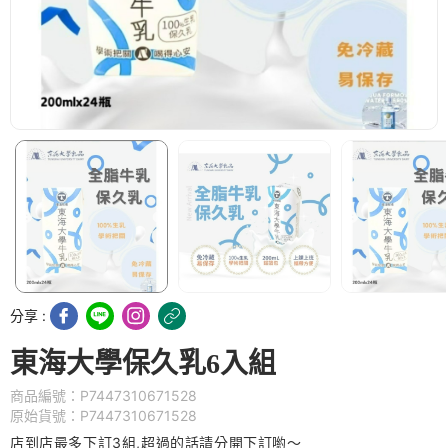
分享 :
東海大學保久乳6入組
商品編號：P7447310671528
原始貨號：P7447310671528
店到店最多下訂3
組,超過的話請分開下訂喲～