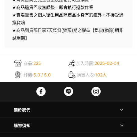
★
商品退貨回收無誤後，即會執行退款作業
★
賣場販售之個人衛生用品除商品本身有瑕疵外，不接受退
換貨唷
★
7
(
)
(
)
商品到貨隔日享
天鑑賞
猶豫
期之權益【鑑賞
猶豫
期非
試用期】
商品:
225
加入時間:
2025-02-04
評價:
5.0 / 5.0
購買人次:
102人
關於我們
購物須知