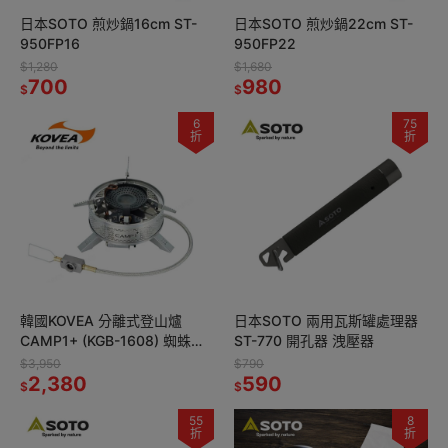
日本SOTO 煎炒鍋16cm ST-
日本SOTO 煎炒鍋22cm ST-
950FP16
950FP22
$1,280
$1,680
700
980
$
$
6
75
折
折
韓國KOVEA 分離式登山爐
日本SOTO 兩用瓦斯罐處理器
CAMP1+ (KGB-1608) 蜘蛛爐
ST-770 開孔器 洩壓器
大火力 抗低溫 瓦斯爐 攻頂爐
$3,950
$790
高山爐
2,380
590
$
$
55
8
折
折