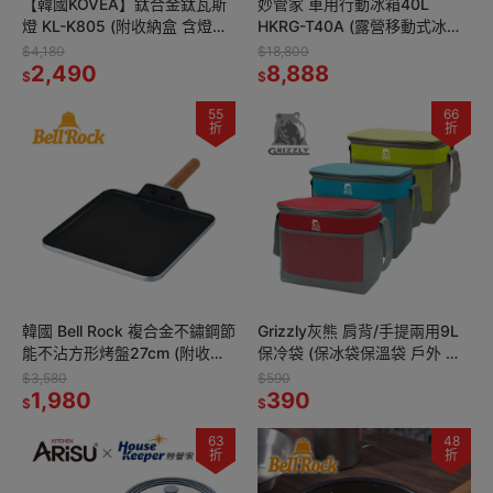
【韓國KOVEA】鈦合金鈦瓦斯
妙管家 車用行動冰箱40L
燈 KL-K805 (附收納盒 含燈芯)
HKRG-T40A (露營移動式冰箱
戶外瓦斯露營燈 帳篷燈 野營燈
可控溫 壓縮機製冷 車宿 野營)
$4,180
$18,800
輕量便攜高山瓦斯
2,490
8,888
$
$
55
66
折
折
韓國 Bell Rock 複合金不鏽鋼節
Grizzly灰熊 肩背/手提兩用9L
能不沾方形烤盤27cm (附收納
保冷袋 (保冰袋保溫袋 戶外 露
袋) 可拆式手把 BBQ燒烤盤 不
營 釣魚 保冰袋)
$3,580
$590
沾烤盤
1,980
390
$
$
63
48
折
折