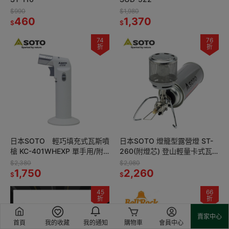
$990
$1,980
460
1,370
$
$
74
76
折
折
日本SOTO 輕巧填充式瓦斯噴
日本SOTO 燈籠型露營燈 ST-
槍 KC-401WHEXP 單手用/附
260(附燈芯) 登山輕量卡式瓦
底座/甜點用
斯燈 野營氣氛燈 個人戶外暖爐
$2,380
$2,980
1,750
2,260
$
$
45
66
折
折
賣家中心
首頁
我的收藏
我的通知
購物車
會員中心