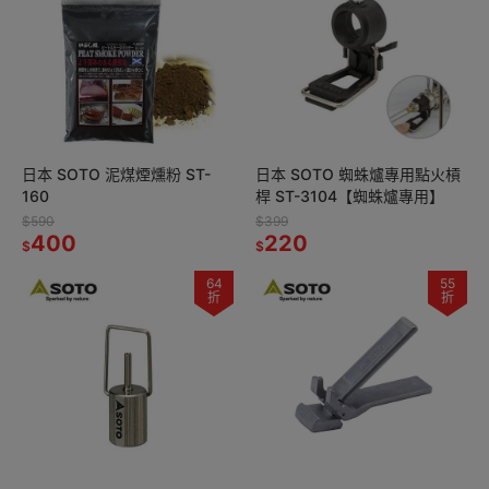
日本 SOTO 泥煤煙燻粉 ST-
日本 SOTO 蜘蛛爐專用點火槓
160
桿 ST-3104【蜘蛛爐專用】
$590
$399
400
220
$
$
64
55
折
折