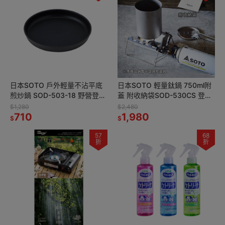
日本SOTO 戶外輕量不沾平底
日本SOTO 輕量鈦鍋 750ml附
煎炒鍋 SOD-503-18 野營登山
蓋 附收納袋SOD-530CS 登山
輕量化煎盤 戶外野炊平底鍋
個人鍋 野營鍋具
$1,280
$2,480
710
1,980
$
$
57
68
折
折