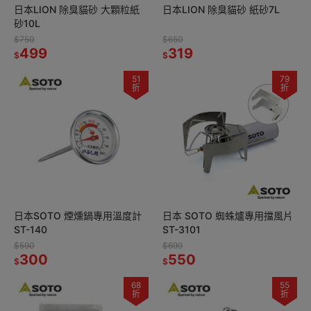
日本LION 除臭貓砂 大顆粒紙
日本LION 除臭貓砂 紙砂7L
砂10L
$750
$650
499
319
$
$
51
79
折
折
日本SOTO 煙燻鍋專用溫度計
日本 SOTO 蜘蛛爐專用擋風片
ST-140
ST-3101
$590
$699
300
550
$
$
68
55
折
折