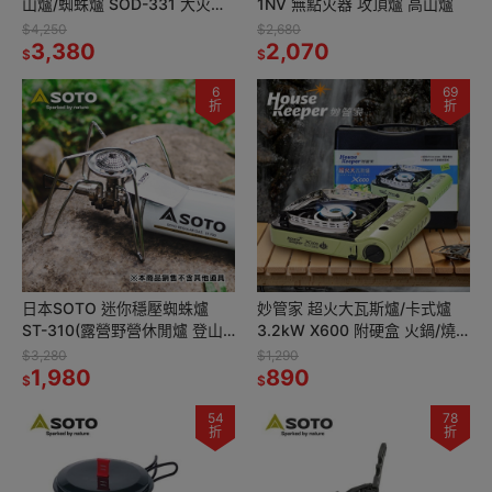
山爐/蜘蛛爐 SOD-331 大火力
1NV 無點火器 攻頂爐 高山爐
高山爐 輕量防風抗低溫攻頂爐
$4,250
$2,680
可收折野營爐頭
3,380
2,070
$
$
6
69
折
折
日本SOTO 迷你穩壓蜘蛛爐
妙管家 超火大瓦斯爐/卡式爐
ST-310(露營野營休閒爐 登山
3.2kW X600 附硬盒 火鍋/燒
瓦斯爐 輕量便攜卡式爐)
烤/烤肉/BBQ/野炊
$3,280
$1,290
1,980
890
$
$
54
78
折
折