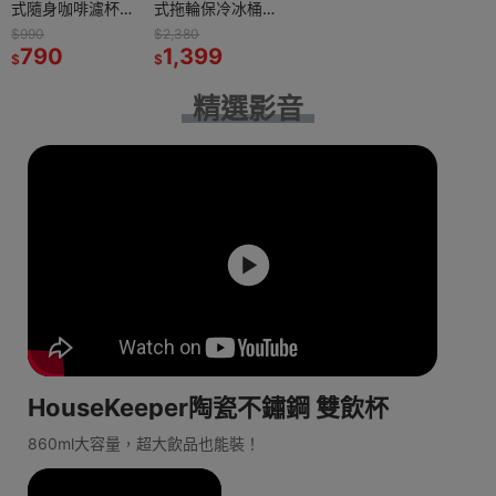
式隨身咖啡濾杯
式拖輪保冷冰桶
附收納袋 戶外輕
18L(奶茶色/鐵灰
$990
$2,380
量咖啡滴漏架 日
790
色) 戶外露營野餐
1,399
$
$
製露營手沖濾杯
發泡保冷箱 釣魚
咖啡滴頭
冰箱 烤肉冰桶 攜
精選影音
帶式行動冰箱
HouseKeeper陶瓷不鏽鋼 雙飲杯
860ml大容量，超大飲品也能裝！