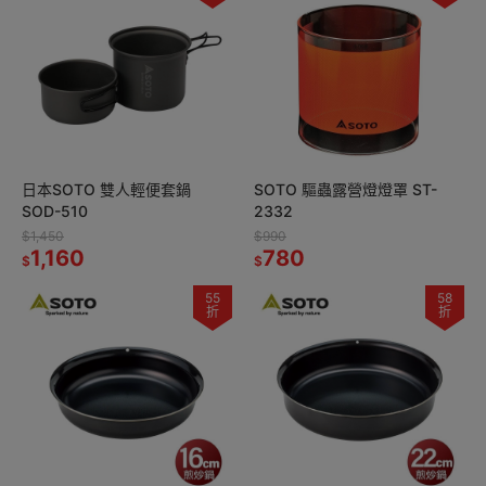
日本SOTO 雙人輕便套鍋
SOTO 驅蟲露營燈燈罩 ST-
SOD-510
2332
$1,450
$990
1,160
780
$
$
55
58
折
折