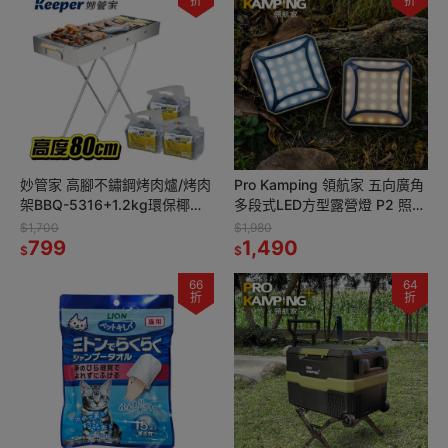
折
折
妙管家 高腳不鏽鋼烤肉爐/烤肉
Pro Kamping 領航家 五向廣角
架BBQ-5316+1.2kg環保椰炭3
多段式LED方型露營燈 P2 照明
入 中秋燒烤超值組 露營炭烤爐
燈 野營燈 帳篷燈 戶外掛燈
$1,700
$1,980
799
1,490
$
$
66
64
折
折