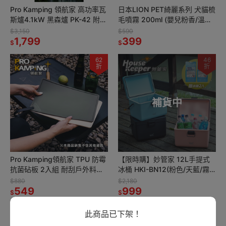
Pro Kamping 領航家 高功率瓦
日本LION PET綺麗系列 犬貓梳
斯爐4.1kW 黑森爐 PK-42 附收
毛噴霧 200ml (嬰兒粉香/溫和
納盒 (日本製卡式爐 露營防風
香皂/舒緩草本)
$3,150
$590
單口爐)
1,799
399
$
$
62
46
折
折
補貨中
Pro Kamping領航家 TPU 防霉
【限時購】妙管家 12L手提式
抗菌砧板 2入組 耐刮戶外料理
冰桶 HKI-BN12(粉色/天藍/霧
砧板 露營野餐切菜板
黑) 戶外保冷箱 露營野餐烤肉
$880
$2,180
549
冰桶 車載 釣魚冰箱
999
$
$
67
66
此商品已下架！
折
折