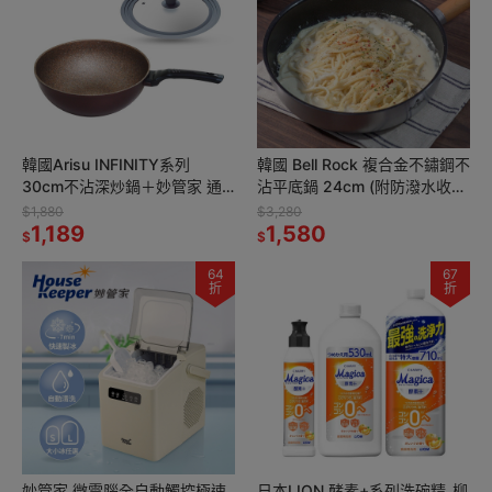
韓國Arisu INFINITY系列
韓國 Bell Rock 複合金不鏽鋼不
30cm不沾深炒鍋＋妙管家 通
沾平底鍋 24cm (附防潑水收納
用矽膠玻璃蓋(26-
袋) 可拆式手把 不沾煎鍋
$1,880
$3,280
30cm)HKGL-2630
1,189
1,580
$
$
64
67
折
折
妙管家 微電腦全自動觸控極速
日本LION 酵素+系列洗碗精_柳