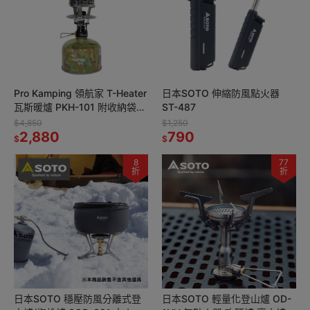
Pro Kamping 領航家 T-Heater
日本SOTO 伸縮防風點火器
瓦斯暖爐 PKH-101 附收納袋
ST-487
韓國燙金石 氣氛燈 露營野營
$4,850
$1,250
2,880
790
$
$
8
77
折
折
日本SOTO 穩壓防風分離式登
日本SOTO 輕量化登山爐 OD-