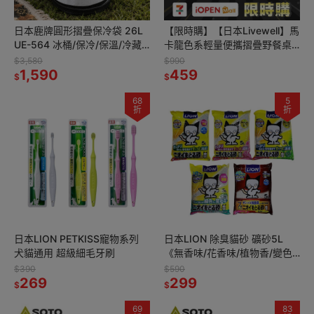
日本鹿牌圓形摺疊保冷袋 26L
【限時購】【日本Livewell】馬
UE-564 冰桶/保冷/保溫/冷藏
卡龍色系輕量便攜摺疊野餐桌
箱/保溫箱/冰箱/保鮮
(附杯架) 日本製 含掛勾 戶外露
$3,580
$990
1,590
營桌 收納桌 手提桌
459
$
$
68
5
折
折
日本LION PETKISS寵物系列
日本LION 除臭貓砂 礦砂5L
犬貓通用 超級細毛牙刷
《無香味/花香味/植物香/變色
款/強效除臭款(7歲以上適用)》
$390
$590
269
299
$
$
69
83