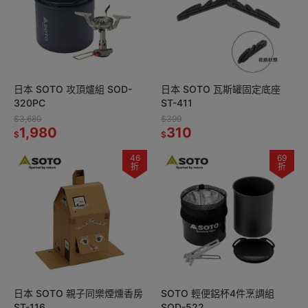
日本 SOTO 攻頂爐組 SOD-
日本 SOTO 瓦斯罐固定底座
320PC
ST-411
$3,680
$399
1,980
310
$
$
46
69
折
折
日本 SOTO 親子同樂煙燻香房
SOTO 輕便鋁杯4件烹調組
ST-116
SOD-522