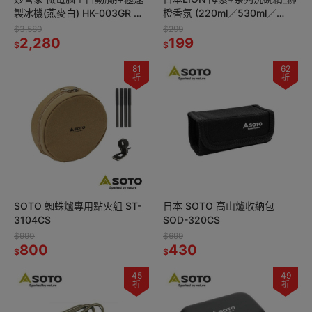
製冰機(燕麥白) HK-003GR 桌
橙香氛 (220ml／530ml／
上型 可自動清洗 戶外露營 家用
710ml)
$3,580
$299
2,280
199
$
$
81
62
折
折
SOTO 蜘蛛爐專用點火組 ST-
日本 SOTO 高山爐收納包
3104CS
SOD-320CS
$990
$699
800
430
$
$
45
49
折
折