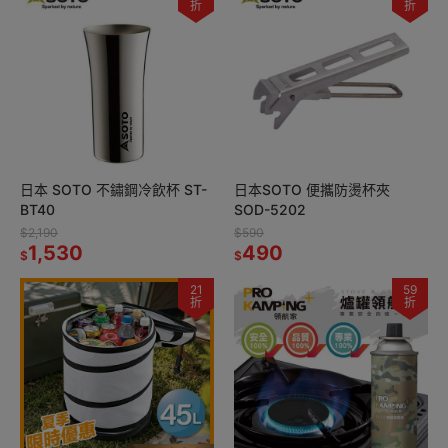
折
折
日本 SOTO 不鏽鋼冷飲杯 ST-
日本SOTO 便攜防燙杯夾
BT40
SOD-5202
$2,190
$590
1,530
490
$
$
21
59
折
折