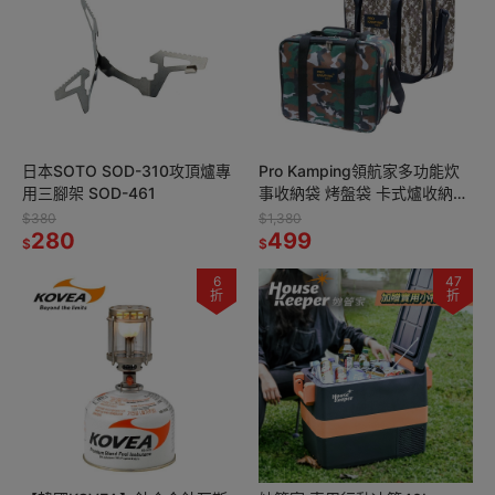
日本SOTO SOD-310攻頂爐專
Pro Kamping領航家多功能炊
用三腳架 SOD-461
事收納袋 烤盤袋 卡式爐收納袋
餐具袋 露營收納 裝備袋 兩色可
$380
$1,380
280
選
499
$
$
6
47
折
折