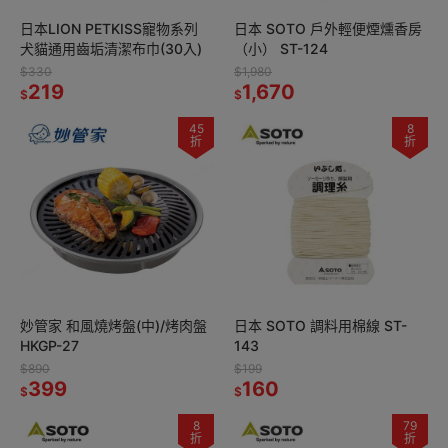
日本LION PETKISS寵物系列
日本 SOTO 戶外輕便煙燻香房
犬貓通用齒垢清潔布巾(30入)
（小） ST-124
$330
$1,980
219
1,670
$
$
45
8
折
折
妙管家 和風燒烤盤(中)/烤肉盤
日本 SOTO 調料用棉線 ST-
HKGP-27
143
$890
$199
399
160
$
$
8
79
折
折