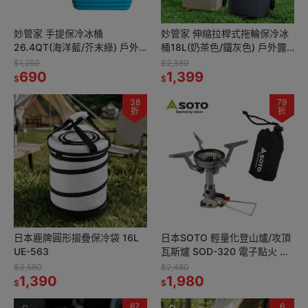
妙管家 手提保冷冰桶
妙管家 伸縮拉桿式拖輪保冷冰
26.4QT(海洋藍/芥末綠) 戶外
桶18L(奶茶色/鐵灰色) 戶外露
露營野餐發泡保冷箱 釣魚冰箱
營野餐發泡保冷箱 釣魚冰箱 烤
$1,250
$2,380
烤肉冰桶 攜帶式行動冰箱
690
肉冰桶 攜帶式行動冰箱
1,399
$
$
38
79
折
折
日本鹿牌圓形摺疊保冷袋 16L
日本SOTO 輕量化登山爐/攻頂
UE-563
瓦斯爐 SOD-320 電子點火 野
營高山爐 露營野炊爐頭
$3,580
$2,480
1,390
1,980
$
$
67
6