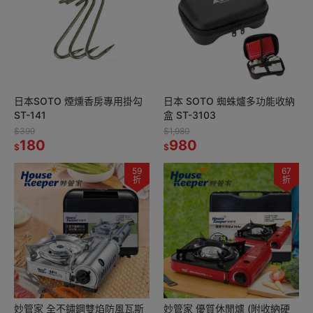
日本SOTO 煙燻香房專用掛勾
日本 SOTO 蜘蛛爐多功能收納
ST-141
盒 ST-3103
$399
$1,980
180
980
$
$
59
67
折
折
妙管家 全不鏽鋼雙焰防風瓦斯
妙管家 優質休閒爐 (附收納硬