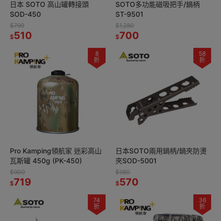
日本 SOTO 高山罐轉接頭
SOTO多功能磁吸把手/鍋柄
SOD-450
ST-9501
$799
$1,280
510
700
$
$
8
58
折
折
Pro Kamping領航家 迷彩高山
日本SOTO兩用鍋柄/鍋夾防燙
瓦斯罐 450g (PK-450)
夾SOD-5001
$900
$980
719
570
$
$
74
36
折
折