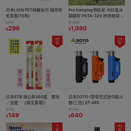
日本LION PET綺麗系列 貓用梳
Pro Kamping領航家 木紋風冰
毛掌套(15枚)
箱腳架 PKTA-329 附收納袋 可
調冰桶腳架 折疊冰箱架 露營行
$450
$1,680
299
動冰箱架
1,080
$
$
83
54
折
折
日本STB 蒲公英360度 嬰兒
日本SOTO I型填充式迷你點火
／兒童 《單支賣場》
器(三色) ST-485
$179
$1,180
149
640
$
$
7
63
折
折