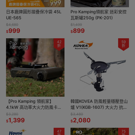
日本鹿牌圓形摺疊保冷袋 45L
Pro Kamping領航家 迷彩安控
UE-565
瓦斯罐250g (PK-201)
$4,680
$1,499
999
899
$
$
42
59
折
折
【Pro Kamping 領航家】
韓國KOVEA 防風輕量穩壓登山
4.1kW 高功率大火力防風卡式
爐 V1(KGB-1607) 大火力 抗低
瓦斯爐 X4100II 附軍綠質感硬
溫 瓦斯爐 攻頂爐 高山爐 野營
$3,280
$3,480
盒(坦克戰術風)
1,399
爐頭 登山
2,080
$
$
47
75