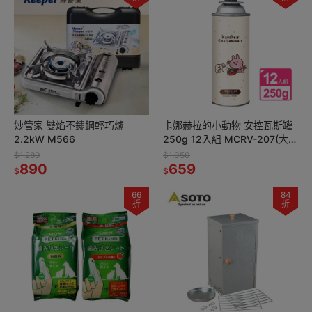
妙管家 雙焰不鏽鋼輕巧爐
卡娜赫拉的小動物 安控瓦斯罐
2.2kW M566
250g 12入組 MCRV-207(大容
量防爆CRV卡式罐 戶外露營野
$1,280
$1,050
890
炊瓦斯瓶)
659
$
$
66
84
折
折