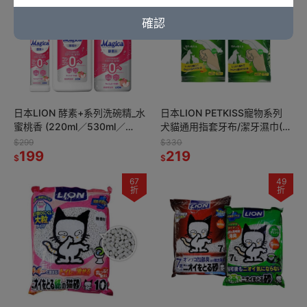
確認
日本LION 酵素+系列洗碗精_水
日本LION PETKISS寵物系列
蜜桃香 (220ml／530ml／
犬貓通用指套牙布/潔牙濕巾(12
710ml)
入)
$299
$330
199
219
$
$
67
49
折
折