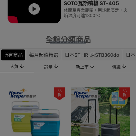
SOTO瓦斯噴槍 ST-405
休閒至專業範圍，用途超廣泛，火
焰溫度可達1300℃
全館分類商品
所有商品
每月超值精選
日本STI-IR_原STB360do
日本 
人氣
銷量
新上市
價錢
55
58
折
折