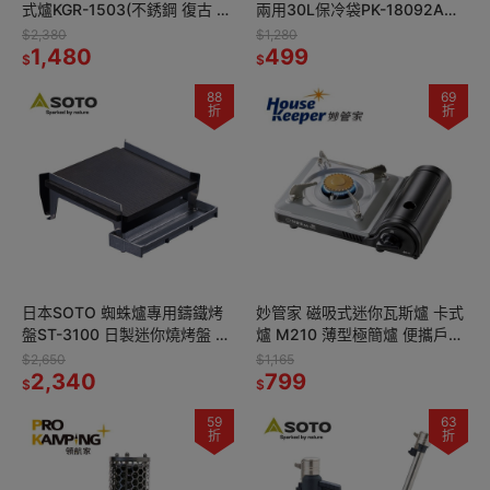
式爐KGR-1503(不銹鋼 復古 極
兩用30L保冷袋PK-18092A
簡 迷你 露營瓦斯爐 休閒爐)
(灰) 休閒野餐 戶外 露營 釣魚
$2,380
$1,280
1,480
499
$
$
88
69
折
折
日本SOTO 蜘蛛爐專用鑄鐵烤
妙管家 磁吸式迷你瓦斯爐 卡式
盤ST-3100 日製迷你燒烤盤 露
爐 M210 薄型極簡爐 便攜戶外
營野營烤肉盤 煎烤盤 鑄鐵盤
休閒爐 露營燒烤爐 居家備用爐
$2,650
$1,165
2,340
小家庭、租屋族皆適用
799
$
$
59
63
折
折