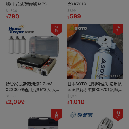
爐/卡式爐/迷你爐 M7S
盒) K701R
$1,330
$899
790
599
$
$
64
74
折
折
妙管家 瓦斯煎烤爐2.2kW
日本SOTO 日製料理/烘焙用抗
X2200 贈通用瓦斯罐3入 大面
菌溫控瓦斯噴槍KC-701(附底
積BBQ卡式烤爐 中秋/烤肉/燒
座) 可倒噴
$3,280
$1,370
烤
2,099
1,010
$
$
8
48
折
折