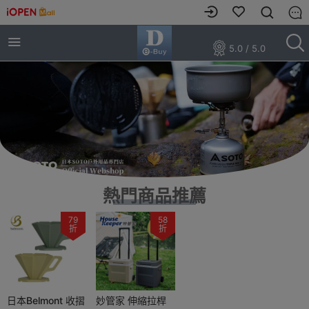
5.0 / 5.0
熱門商品推薦
79
58
折
折
日本Belmont 收摺
妙管家 伸縮拉桿