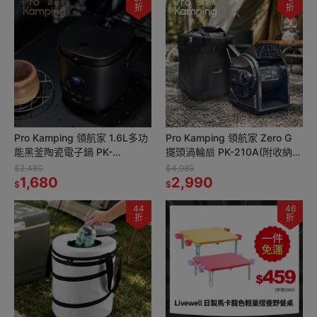
折
折
Pro Kamping 領航家 1.6L多功
Pro Kamping 領航家 Zero G
能黑釜陶瓷電子鍋 PK-
擺頭渦輪扇 PK-210A(附收納
EC4W2L 四人份露營飯鍋 租屋
袋) 大風力循環扇 露營風扇 廣
$2,480
$4,980
族料理鍋 電鍋
1,680
角風扇
2,990
$
$
44
46
折
折