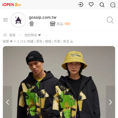
gossip.com.tw
-
商品:
189
首頁
-
他的時尚 🖤
-
緋聞 🧡 Y-3 (Y3) 刺繡 / 黑色 / 連帽 / 外套 / 夾克 🎀