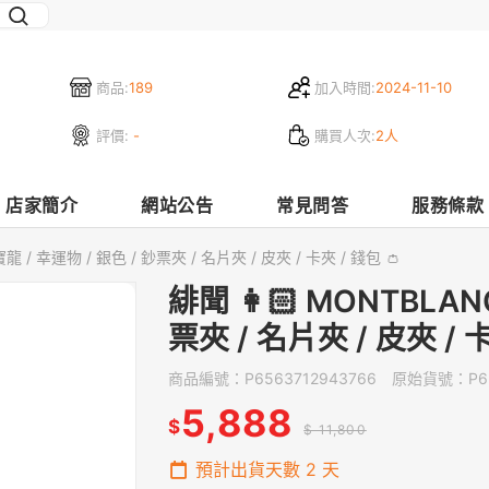
商品:
189
加入時間:
2024-11-10
評價:
-
購買人次:
2人
店家簡介
網站公告
常見問答
服務條款
龍 / 幸運物 / 銀色 / 鈔票夾 / 名片夾 / 皮夾 / 卡夾 / 錢包 👛
緋聞 👩🏻 MONTBLAN
票夾 / 名片夾 / 皮夾 / 卡
商品編號：
P6563712943766
原始貨號：
P6
5,888
$
$ 11,800
預計出貨天數
2
天