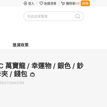
結帳
登入
收藏清單
購物車(
0
)
退貨政策
C 萬寶龍 / 幸運物 / 銀色 / 鈔
夾 / 錢包 👛
563712943766