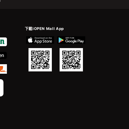
m
下載iOPEN Mall App