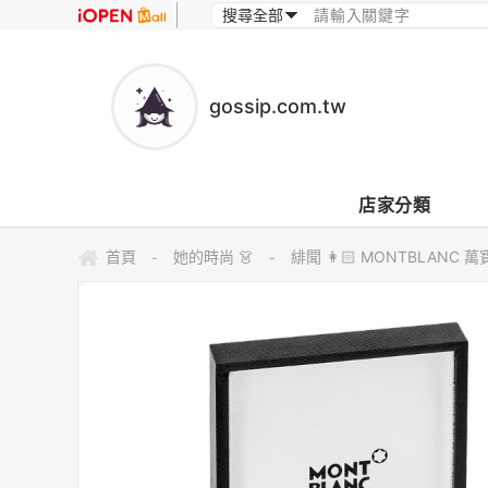
gossip.com.tw
店家分類
首頁
她的時尚 👗
緋聞 👩🏻 MONTBLANC 萬寶
-
-