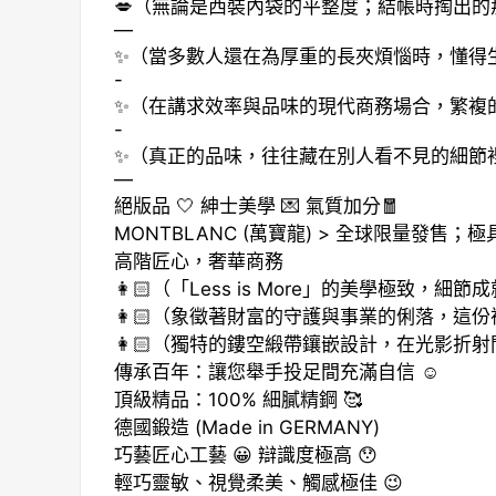
💋（無論是西裝內袋的平整度；結帳時掏出
—
✨（當多數人還在為厚重的長夾煩惱時，懂得
-
✨（在講求效率與品味的現代商務場合，繁複
-
✨（真正的品味，往往藏在別人看不見的細節
—
絕版品 🤍 紳士美學 💌 氣質加分🧧
MONTBLANC (萬寶龍) > 全球限量發售
高階匠心，奢華商務
👩🏻（「Less is More」的美學極致
👩🏻（象徵著財富的守護與事業的俐落，這
👩🏻（獨特的鏤空緞帶鑲嵌設計，在光影折
傳承百年：讓您舉手投足間充滿自信 ☺️
頂級精品：100% 細膩精鋼 🥰
德國鍛造 (Made in GERMANY)
巧藝匠心工藝 😀 辯識度極高 😯
輕巧靈敏、視覺柔美、觸感極佳 😉