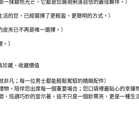
的那一抹銀色光芒，它都是您展現俐落自信的最佳夥伴。）
生活的您，已經選擇了更輕盈、更聰明的方式。）
的皮夾已不再是唯一選擇。）
裡。）
；極具珍藏、收藏價值
，細節成就非凡；每一位男士都能輕鬆駕馭的精緻配件）
份禮物，陪伴您出席每一個重要場合；您口袋裡最貼心的幸運
射間，低調巧妙的宣示著，這不只是一個鈔票夾，更是一種生