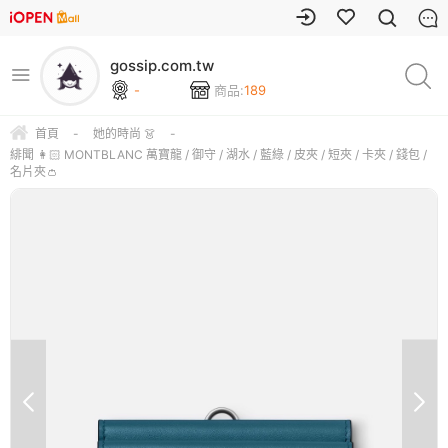
gossip.com.tw
-
商品:
189
首頁
-
她的時尚 👗
-
緋聞 👩🏻 MONTBLANC 萬寶龍 / 御守 / 湖水 / 藍綠 / 皮夾 / 短夾 / 卡夾 / 錢包 /
名片夾👛