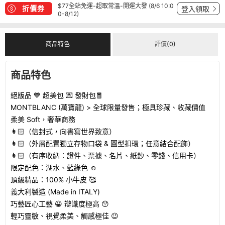
$77全站免運-超取常溫-開運大發 (8/6 10:0
折價券
登入領取
0-8/12)
商品特色
評價(0)
商品特色
絕版品 💙 超美包 💌 發財包🧧
MONTBLANC (萬寶龍) > 全球限量發售；極具珍藏、收藏價值
柔美 Soft，奢華商務
👩🏻（信封式，向書寫世界致意）
👩🏻（外層配置獨立存物口袋 & 圓型扣環；任意結合配飾）
👩🏻（有序收納：證件、票據、名片、紙鈔、零錢、信用卡）
限定配色：湖水、藍綠色 ☺️
頂級精品：100% 小牛皮 🥰
義大利製造 (Made in ITALY)
巧藝匠心工藝 😀 辯識度極高 😯
輕巧靈敏、視覺柔美、觸感極佳 😉