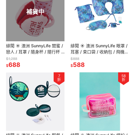
補貨中
緋聞 ☀️ 澳洲 SunnyLife 閨蜜 /
緋聞 ☀️ 澳洲 SunnyLife 眼罩 /
戀人 / 耳罩 / 隨身杯 / 隨行杯 /
耳塞 / 束口袋 / 收納包 / 飛機枕
情人禮物 / 交換禮物 💝
/ 旅行枕 / 旅行精品 ✈️
$1,288
$888
688
588
$
$
7
58
折
折