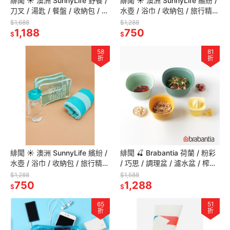
緋聞 ☀️ 澳洲 SunnyLife 野餐 /
緋聞 ☀️ 澳洲 SunnyLife 繽紛 /
刀叉 / 湯匙 / 餐盤 / 收納包 / 九
水壺 / 浴巾 / 收納包 / 旅行精品
件組 / 餐廚精品 🍒
/ 交換禮物 💝
$1,688
$1,288
1,188
750
$
$
58
81
折
折
緋聞 ☀️ 澳洲 SunnyLife 繽紛 /
緋聞 🍒 Brabantia 荷蘭 / 粉彩
水壺 / 浴巾 / 收納包 / 旅行精品
/ 巧思 / 調理盆 / 濾水盆 / 榨汁
/ 交換禮物 💝
杯 / 餐廚精品 🍋
$1,288
$1,588
750
1,288
$
$
65
51
折
折