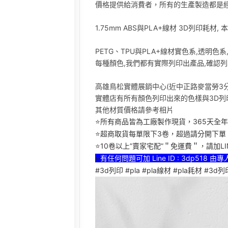
價格提供給消費者，所有的生產製造都是
1.75mm ABS與PLA+線材 3D列印耗材,
PETG、TPU與PLA+線材實色系,透明色系
每種顏色,我們都有實際列印出產品,確認列
高雄鳥松實體展銷中心(近中正路麥當勞3分鐘
實體店有所有顏色列印出來的色樣與3D列
其他材質價格請參考相片
⭐所有商品皆為工廠製作現貨，365天全
⭐超商取貨每單限下3卷，超過請分開下單
⭐10卷以上”賣家宅配”＂免運費＂，請加L
⭐
有任何問題可加 Line ID : 3dp518 
#3d列印 #pla #pla線材 #pla耗材 #