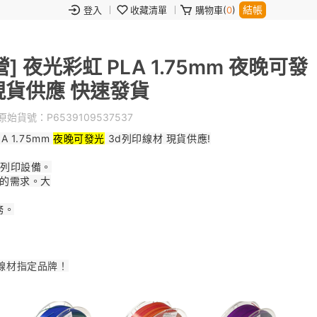
結帳
登入
收藏清單
購物車(
0
)
營] 夜光彩虹 PLA 1.75mm 夜晚可發
 現貨供應 快速發貨
始貨號：
P6539109537537
A 1.75mm
夜晚可發光
3d列印線材 現貨供應!
D列印設備。
的需求。大
務。
線材指定品牌！