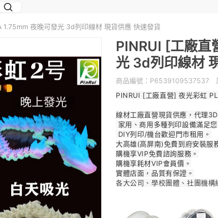
PLA 1.75mm 夜晚可發光 3d列印線材 現貨供應 快速發貨
PINRUI [工廠直
光 3d列印線材
商品編號：
P6539109537537
原
PINRUI [工廠直營] 夜光彩虹 PL
線材工廠直營現貨供應，代理3
家用、商用多種列印設備滿足您
DIY列印/機台歡迎門巿租用。
大高雄(高屏南)免費到府安裝服
購機享VIP免費諮詢服務。
購機享耗材VIP會員價。
實體店面，品質有保證。
各大公司
、學校團體
、社團機構