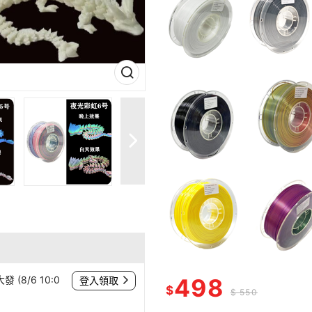
(8/6 10:0
498
登入領取
$
$ 550