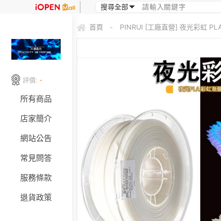
首頁
PINRUI [工廠直營] 夜光彩虹 
-
評價:
-
所有商品
店家簡介
網站公告
常見問答
服務條款
退貨政策