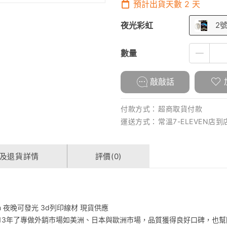
預計出貨天數
2
天
夜光彩虹
2
數量
敲敲話
付款方式：
超商取貨付款
運送方式：
常溫7-ELEVEN店
及退貨詳情
評價(0)
75mm 夜晚可發光 3d列印線材 現貨供應
13年了專做外銷市場如美洲、日本與歐洲市場，品質獲得良好口碑，也幫國