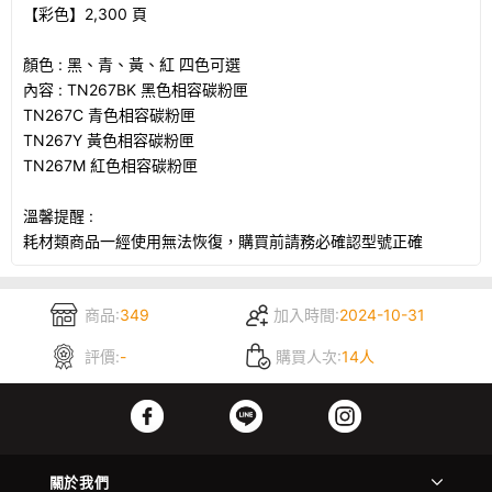
【彩色】2,300 頁
顏色 : 黑、青、黃、紅 四色可選
內容 : TN267BK 黑色相容碳粉匣
TN267C 青色相容碳粉匣
TN267Y 黃色相容碳粉匣
TN267M 紅色相容碳粉匣
溫馨提醒 :
耗材類商品一經使用無法恢復，購買前請務必確認型號正確
商品:
349
加入時間:
2024-10-31
評價:
-
購買人次:
14人
關於我們