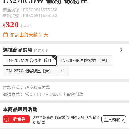
L3270CDW 碳粉 碳粉匣
商品編號：P6500511575258
原始貨號：P6500511575258
320
$
$ 465
預計出貨天數
2
天
選擇商品選項
(4規格)
TN-267M 相容碳匣【紅】
TN-267BK 相容碳匣【黑】
TN-267C 相容碳匣【青】
+1
付款方式：
超商取貨付款
運送方式：
常溫7-ELEVEN店到店取貨付款
本商品適用活動
$77全站免運-超取常溫-開運大發 (8/6 10:0
折價券
登入領取
0-8/12)