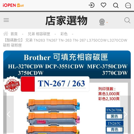
-
首頁
-
兄弟 相容碳匣
-
彩色
-
【酷碼數位】 兄弟 TN263 TN267 TN-263 TN-267 L3750CDW L3270CDW
碳粉 碳粉匣