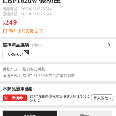
LBP162dw 碳粉匣
商品編號：P6500511575244
原始貨號：P6500511575244
249
$
預計出貨天數
2
天
選擇商品選項
(1規格)
CRG-051
付款方式：
超商取貨付款
運送方式：
常溫7-ELEVEN店到店取貨付款
本商品適用活動
$77全站免運-超取常溫-開運大發 (8/6 10:0
折價券
登入領取
0-8/12)