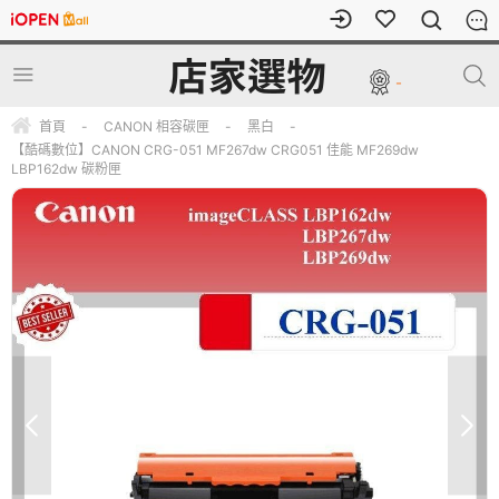
-
首頁
-
CANON 相容碳匣
-
黑白
-
【酷碼數位】CANON CRG-051 MF267dw CRG051 佳能 MF269dw
LBP162dw 碳粉匣