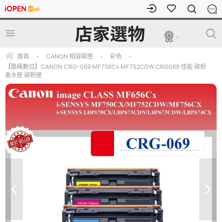
-
首頁
-
CANON 相容碳匣
-
彩色
-
【酷碼數位】CANON CRG-069 MF756Cx MF752CDW CRG069 佳能 碳粉
墨水匣 碳粉匣