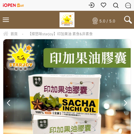
5.0 / 5.0
首頁
-
【燦悠味starjoy】印加果油 素食&非素食