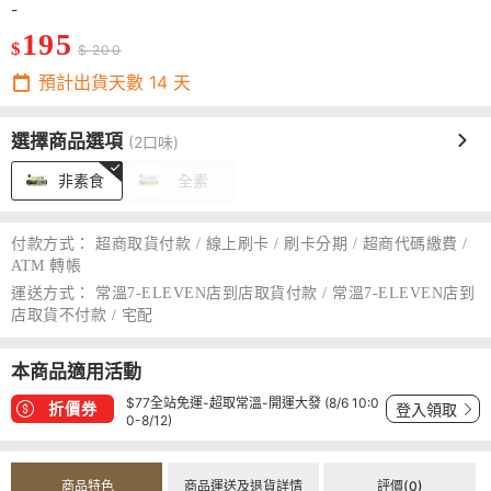
-
195
$
$ 200
預計出貨天數
14
天
選擇商品選項
(2口味)
非素食
全素
付款方式：
超商取貨付款 / 線上刷卡 / 刷卡分期 / 超商代碼繳費 /
ATM 轉帳
運送方式：
常溫7-ELEVEN店到店取貨付款 / 常溫7-ELEVEN店到
店取貨不付款 / 宅配
本商品適用活動
$77全站免運-超取常溫-開運大發 (8/6 10:0
折價券
登入領取
0-8/12)
商品特色
商品運送及退貨詳情
評價(0)