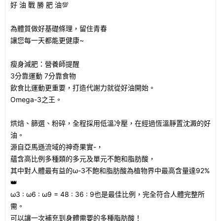
好 油 戰 勝 肥 油💯
為體質做好基礎條理，留住青春
讓您每一天都能更健康~
瘦身減肥：營養師提醒
3分靠運動 7分靠食物
飲食比運動更重要，打造代謝力就從好油開始。
Omega-3之王。
烘焙、篩選、粉碎，全程採用低溫冷壓，在經過恆溫靜置沈澱的好
油。
源自亞馬遜流域的神奇果實-，
蘊含高比例多種類的多元及單元不飽和脂肪酸，
其中對人體最有益的ω-3不飽和脂肪酸為植物界中最高含量達92%
👑
ω3 : ω6 : ω9 = 48 : 36 : 9也是最佳比例，完全符合人體完整所
需。
可以讓一次補充到身體需要的多種脂肪酸！