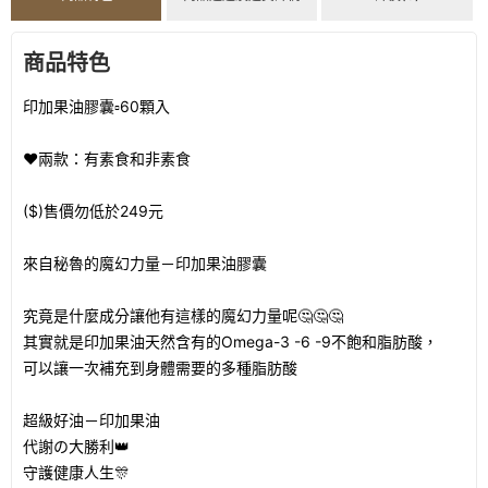
商品特色
印加果油膠囊▫️60顆入
❤️兩款：有素食和非素食
($)售價勿低於249元
來自秘魯的魔幻力量－印加果油膠囊
究竟是什麼成分讓他有這樣的魔幻力量呢🤔🤔🤔
其實就是印加果油天然含有的Omega-3 -6 -9不飽和脂肪酸，
可以讓一次補充到身體需要的多種脂肪酸
超級好油－印加果油
代謝の大勝利👑
守護健康人生🎊