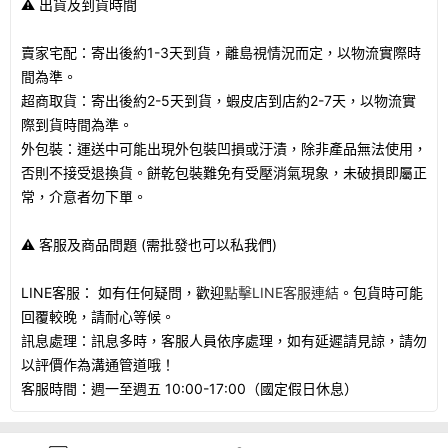
⚠️ 出貨及到貨時間
賣家宅配：寄出後約1-3天到貨，離島視情況而定，以物流實際時
間為準。
超商取貨：寄出後約2-5天到貨，蝦皮店到店約2-7天，以物流實
際到貨時間為準。
外包裝：運送中可能出現外包裝凹損或汙漬，除非產品無法使用，
否則不接受退換貨。餅乾包裝難免有受壓消氣現象，未破損即屬正
常，介意者勿下單。
⚠️ 客服及商品問題 (需批發也可以私我們)
LINE客服： 如有任何疑問，歡迎
點擊LINE客服連結
。包貨時可能
回覆較晚，請耐心等候。
訊息處理：訊息多時，客服人員依序處理，如有延遲請見諒，請勿
以評價作為溝通管道哦！
客服時間：週一至週五 10:00-17:00（國定假日休息）