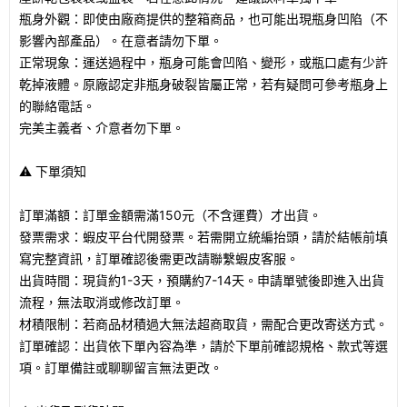
瓶身外觀：即使由廠商提供的整箱商品，也可能出現瓶身凹陷（不
影響內部產品）。在意者請勿下單。
正常現象：運送過程中，瓶身可能會凹陷、變形，或瓶口處有少許
乾掉液體。原廠認定非瓶身破裂皆屬正常，若有疑問可參考瓶身上
的聯絡電話。
完美主義者、介意者勿下單。
⚠️ 下單須知
訂單滿額：訂單金額需滿150元（不含運費）才出貨。
發票需求：蝦皮平台代開發票。若需開立統編抬頭，請於結帳前填
寫完整資訊，訂單確認後需更改請聯繫蝦皮客服。
出貨時間：現貨約1-3天，預購約7-14天。申請單號後即進入出貨
流程，無法取消或修改訂單。
材積限制：若商品材積過大無法超商取貨，需配合更改寄送方式。
訂單確認：出貨依下單內容為準，請於下單前確認規格、款式等選
項。訂單備註或聊聊留言無法更改。