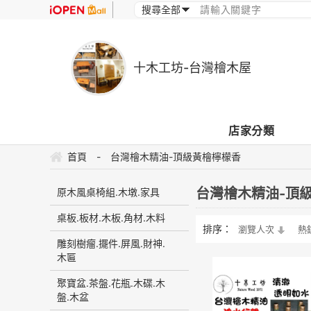
十木工坊-台灣檜木屋
店家分類
首頁
-
台灣檜木精油-頂級黃檜檸檬香
台灣檜木精油-頂
原木風桌椅組.木墩.家具
桌板.板材.木板.角材.木料
排序：
瀏覽人次
熱
雕刻樹瘤.擺件.屏風.財神.
木匾
聚寶盆.茶盤.花瓶.木碟.木
盤.木盆