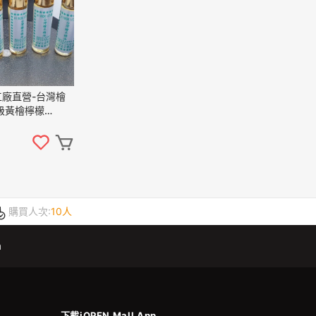
廠直營-台灣檜
級黃檜檸檬
基礎油.原木提煉.水蒸
購買人次:
10人
m
下載iOPEN Mall App