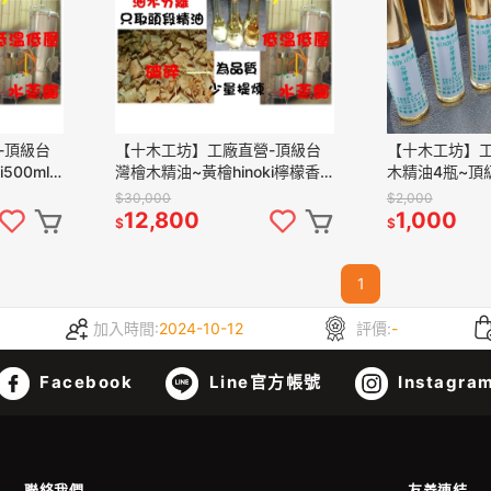
-頂級台
【十木工坊】工廠直營-頂級台
【十木工坊】工
500ml
灣檜木精油~黃檜hinoki檸檬香
木精油4瓶~頂
自行分裝
500ml (水蒸餾.古法煉製)-您自
香.hinoki(
$30,000
$2,000
行分裝小瓶裝更划算
餾.古法煉製)
12,800
1,000
$
$
1
加入時間:
2024-10-12
評價:
-
Facebook
Line官方帳號
Instagra
聯絡我們
友善連結