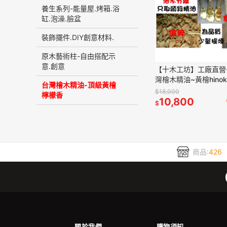
養生系列-能量屋.烤箱.浴
缸.泡澡.臉盆
裝飾擺件.DIY創意材料.
原木藝術柱-自由搭配示
意.創意
【十木工坊】工廠直營
灣檜木精油~黃檜hinoki
台灣檜木精油-頂級黃檜
(水蒸餾.古法煉製)-您
$18,000
檸檬香
小瓶裝更划算
10,800
$
商品:
426
關於我們
購物須知