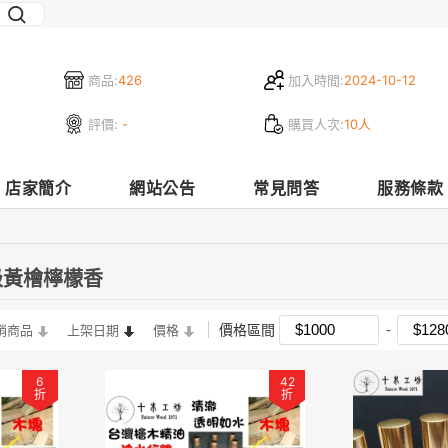
商品:
426
加入時間:
2024-10-12
評價:
-
購買人次:
10人
店家簡介
網站公告
常見問答
服務條款
級黃檜檸檬香
價格區間
銷商品
上架日期
價格
6
42
折
折