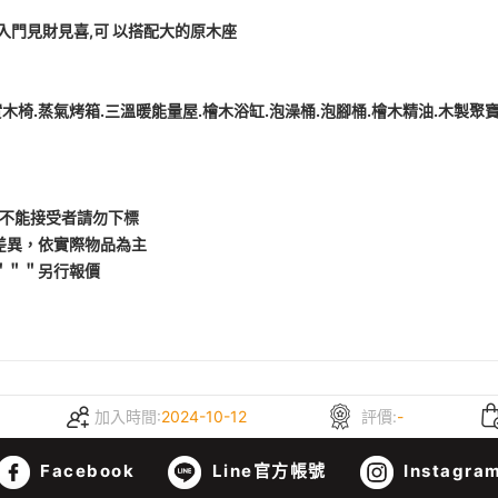
,入門見財見喜,可 以搭配大的原木座
木椅.蒸氣烤箱.三溫暖能量屋.檜木浴缸.泡澡桶.泡腳桶.檜木精油.木製聚寶盆.
，不能接受者請勿下標
差異，依實際物品為主
＂＂＂另行報價
加入時間:
2024-10-12
評價:
-
Facebook
Line官方帳號
Instagra