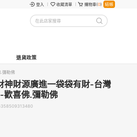
結帳
登入
收藏清單
購物車(
0
)
退貨政策
.彌勒佛
財神財源廣進一袋袋有財-台灣
m-歡喜佛.彌勒佛
6358509313480