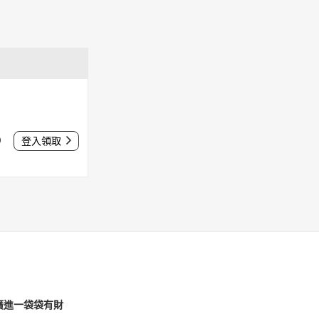
0
登入領取
廣進一袋袋有財