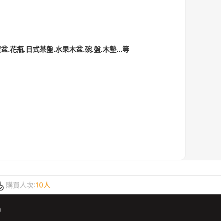
花瓶.日式茶盤.水果木盆.碗.盤.木墊...等
購買人次:
10人
m