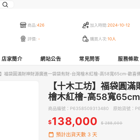
商品:
426
加入時間:
2024-10-12
評價:
-
購買人次:
10人
店家簡介
網站公告
常見問答
服務條款
】福袋圓滿財神財源廣進一袋袋有財-台灣檜木紅檜-高58寬65cm-歡喜佛
【十木工坊】福袋圓滿
檜木紅檜-高58寬65c
商品編號：
P6358509313480
原始貨號：
P
138,000
$
$ 288,000
預計出貨天數
3
天