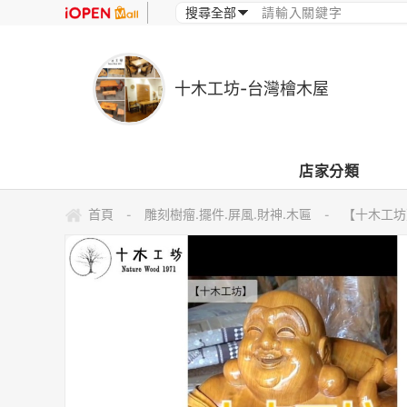
十木工坊-台灣檜木屋
店家分類
首頁
雕刻樹瘤.擺件.屏風.財神.木匾
【十木工坊
-
-