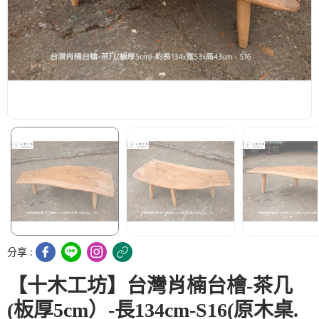
分享 :
【十木工坊】台灣肖楠台檜-茶几
(板厚5cm）-長134cm-S16(原木桌.