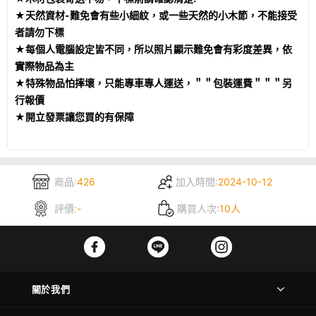
★天然資材-難免會有些小細紋，或一些天然的小木節，不能接受
者請勿下標
★每個人電腦設定皆不同，所以照片顯示難免會有彩度差異，依
實際物品為主
★特殊物品怕摔壞，只能專車專人運送，＂＂包裝運費＂＂＂另
行報價
★開立發票讓您買的有保障
商品:
426
加入時間:
2024-10-12
評價:
-
購買人次:
10人
關於我們