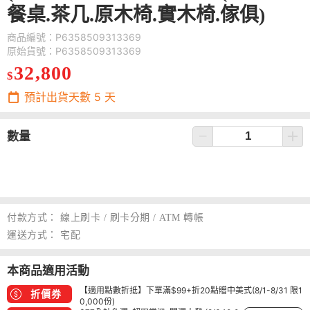
餐桌.茶几.原木椅.實木椅.傢俱)
商品編號：P6358509313369
原始貨號：P6358509313369
32,800
$
預計出貨天數
5
天
數量
付款方式：
線上刷卡 / 刷卡分期 / ATM 轉帳
運送方式：
宅配
本商品適用活動
【適用點數折抵】下單滿$99+折20點贈中美式(8/1-8/31 限1
折價券
0,000份)