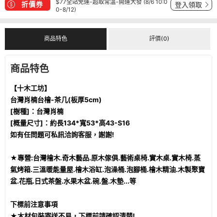
$77全站免運-超取常溫-開運大發 (8/6 10:0
折價券
登入領取
0-8/12)
商品特色
評價(0)
商品特色
【十木工坊】
台灣肖楠台檜-茶几(板厚5cm)
[樹種]：台灣肖楠
[概量尺寸]：約長134*寬53*高43-S16
如有任問題可私訊洽詢客服，謝謝!
★專營:台灣檜木.奇木藝品.原木傢俱.藝術桌椅.實木桌.實木椅.蒸
氣烤箱.三溫暖能量屋.檜木浴缸.泡澡桶.泡腳桶.檜木精油.木製聚寶
盆.花瓶.日式茶盤.水果木盆.碗.盤.木墊...等
下標前注意事項
★木材包裝寄送不易，下標前請確認清楚!