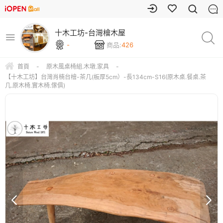
十木工坊-台灣檜木屋
-
商品:
426
首頁
-
原木風桌椅組.木墩.家具
-
【十木工坊】台灣肖楠台檜-茶几(板厚5cm）-長134cm-S16(原木桌.餐桌.茶
几.原木椅.實木椅.傢俱)