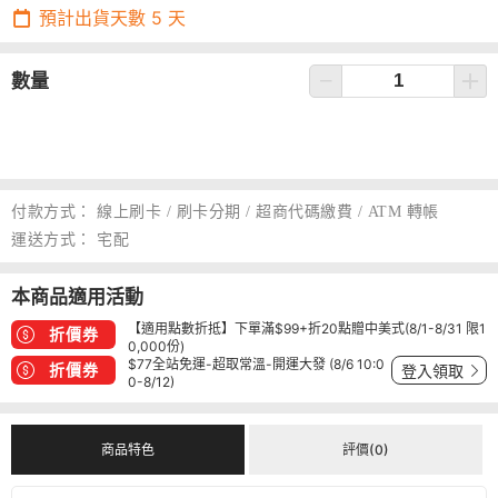
預計出貨天數
5
天
數量
付款方式：
線上刷卡 / 刷卡分期 / 超商代碼繳費 / ATM 轉帳
運送方式：
宅配
本商品適用活動
【適用點數折抵】下單滿$99+折20點贈中美式(8/1-8/31 限1
折價券
0,000份)
$77全站免運-超取常溫-開運大發 (8/6 10:0
折價券
登入領取
0-8/12)
商品特色
評價(0)