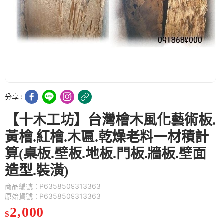
分享 :
【十木工坊】台灣檜木風化藝術板.
黃檜.紅檜.木匾.乾燥老料一材積計
算(桌板.壁板.地板.門板.牆板.壁面
造型.裝潢)
商品編號：P6358509313363
原始貨號：P6358509313363
2,000
$