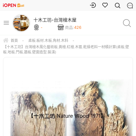
十木工坊-台灣檜木屋
-
商品:
426
首頁
-
桌板.板材.木板.角材.木料
-
【十木工坊】台灣檜木風化藝術板.黃檜.紅檜.木匾.乾燥老料一材積計算(桌板.壁
板.地板.門板.牆板.壁面造型.裝潢)