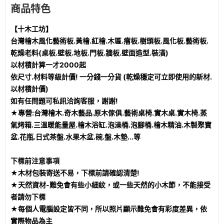
商品特色
【十木工坊】
台灣檜木風化藝術板.黃檜.紅檜.木匾.瘤板.樹頭板.風化板.藝術板.
乾燥老料(桌板.壁板.地板.門板.牆板.壁面造型.裝潢)
以材積計算一才2000起
依尺寸.材料等級計價! 一分錢一分貨 (乾燥穩定可立即使用的新材.
以材積計價)
如有任問題可私訊洽詢客服，謝謝!
★專營:台灣檜木.奇木藝品.原木傢俱.藝術桌椅.實木桌.實木椅.蒸
氣烤箱.三溫暖能量屋.檜木浴缸.泡澡桶.泡腳桶.檜木精油.木製聚寶
盆.花瓶.日式茶盤.水果木盆.碗.盤.木墊...等
下標前注意事項
★木材包裝寄送不易，下標前請確認清楚!
★天然資材-難免會有些小細紋，或一些天然的小木節，不能接受
者請勿下標
★每個人電腦設定皆不同，所以照片顯示難免會有彩度差異，依
實際物品為主