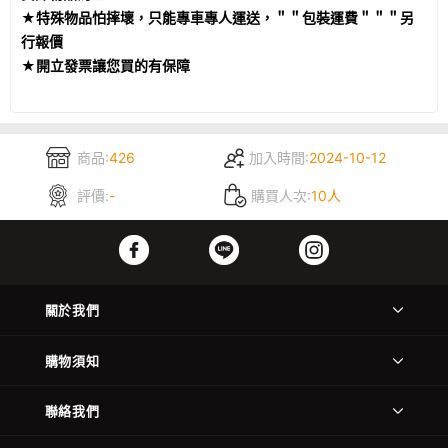
★特殊物品怕摔壞，只能專車專人運送，＂＂包裝運費＂＂＂另
行報價
★開立發票讓您買的有保障
商品:
426
加入時間:
2024-10-12
評價:
-
購買人次:
10人
關於我們
購物須知
聯絡我們