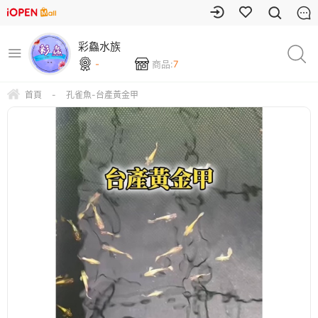
彩鱻水族
-
商品:
7
首頁
-
孔雀魚-台產黃金甲