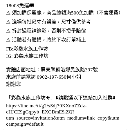
1800$免運🚚
⚠️ 須加購保麗龍，商品總額滿500免加購（不含運費）
⚠️ 漁場每批尺寸有誤差，尺寸僅供參考
⚠️ 拆封過程請錄影，否則不授予賠償
⚠️ 活體若有體損，將於下次訂單補上
FB:彩鱻水族工作坊
IG: 彩鱻水族工作坊
實體店面地址：屏東縣麟洛鄉民族路397號
來店前請電訪 0902-197-650何小姐
謝謝您
「彩鱻水族工作坊🐠」⬇️請點選以下連結加入社群⬇️
https://line.me/ti/g2/sSdj79KXnoZZdz-
cHJCE9gGqpyb_EXGDmESlZQ?
utm_source=invitation&utm_medium=link_copy&utm_
campaign=default