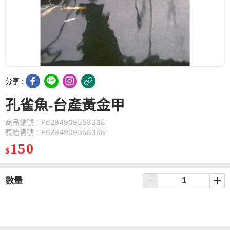
分享 :
孔雀魚-台產黃金甲
商品編號：P6294909358368
原始貨號：P6294909358368
150
$
數量