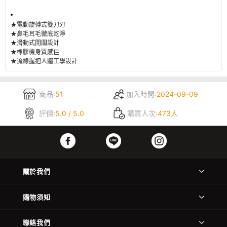
★電動旋轉式雙刀刃
★鼻毛耳毛徹底乾淨
★滑動式開關設計
★橡膠機身質感佳
★流線握把人體工學設計
商品:
51
加入時間:
2024-09-09
評價:
5.0 / 5.0
購買人次:
473人
關於我們
購物須知
聯絡我們