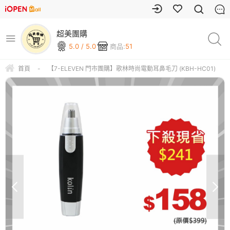
超美團購
5.0 / 5.0
商品:
51
首頁
-
【7-ELEVEN 門市團購】歌林時尚電動耳鼻毛刀 (KBH-HC01)