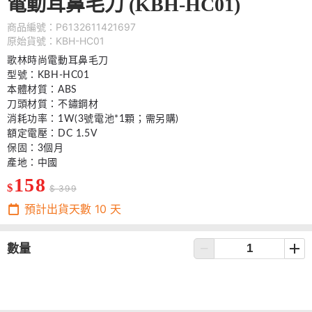
電動耳鼻毛刀 (KBH-HC01)
商品編號：P6132611421697
原始貨號：KBH-HC01
歌林時尚電動耳鼻毛刀
型號：KBH-HC01
本體材質：ABS
刀頭材質：不鏽鋼材
消耗功率：1W(3號電池*1顆；需另購)
額定電壓：DC 1.5V
保固：3個月
產地：中國
158
$
$ 399
預計出貨天數
10
天
數量