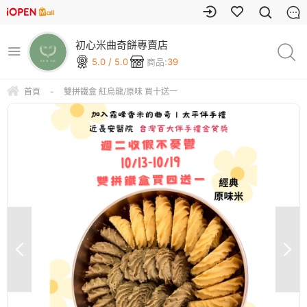
初心米曲奇餅專賣店
5.0 / 5.0
商品:
39
首頁
-
雙拼鐵盒 紅烏龍/原味 買十送一