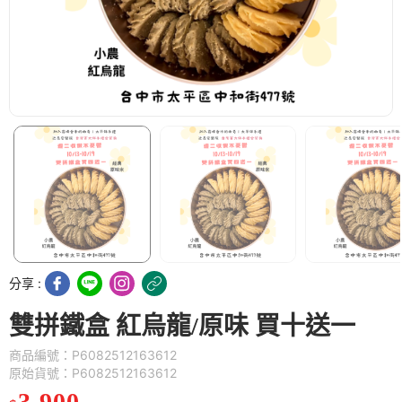
分享 :
雙拼鐵盒 紅烏龍/原味 買十送一
商品編號：P6082512163612
原始貨號：P6082512163612
3,900