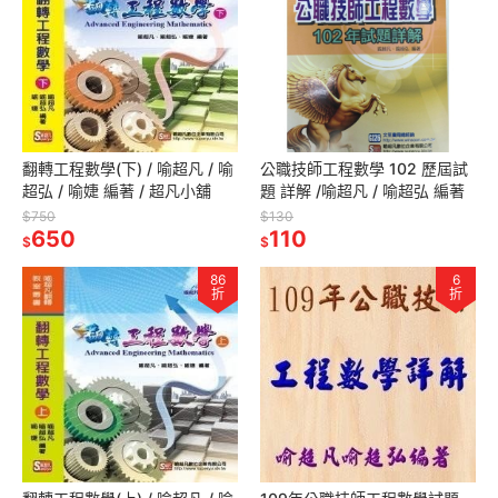
翻轉工程數學(下) / 喻超凡 / 喻
公職技師工程數學 102 歷屆試
超弘 / 喻婕 編著 / 超凡小舖
題 詳解 /喻超凡 / 喻超弘 編著
$750
$130
650
110
$
$
86
6
折
折