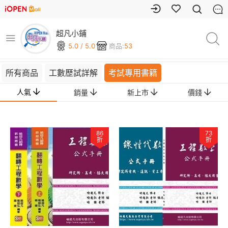
超凡小鋪
5.0 / 5.0
商品:
53
所有商品
工數歷試詳解
考試專用書籍
人氣
銷量
新上市
價錢
86
73
折
折