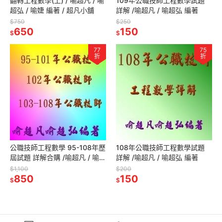
翻轉工程數學(上) / 喻超凡 / 喻
109年公職技師工程數學試題
超弘 / 喻婕 編著 / 超凡小舖
詳解 /喻超凡 / 喻超弘 編著
$750
$250
650
150
$
$
77
75
折
折
公職技師工程數學 95-108年歷
108年公職技師工程數學試題
屆試題 詳解合購 /喻超凡 / 喻超
詳解 /喻超凡 / 喻超弘 編著
弘 編著
$1,100
$200
850
150
$
$