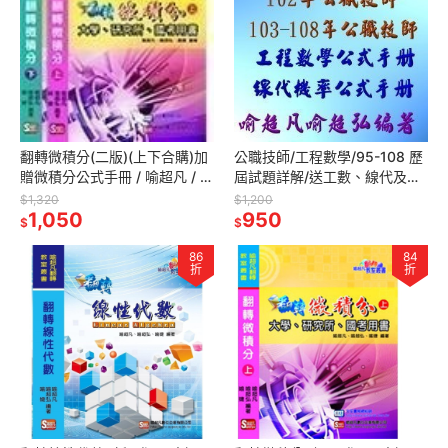
翻轉微積分(二版)(上下合購)加
公職技師/工程數學/95-108 歷
贈微積分公式手冊 / 喻超凡 / 喻
屆試題詳解/送工數、線代及機
超弘 編著 / 超凡小舖
率公式手冊/喻超凡/喻超弘編
$1,320
$1,200
1,050
著/超凡小舖/超凡小鋪
950
$
$
86
84
折
折