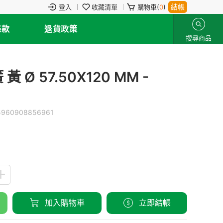
結帳
登入
收藏清單
購物車(
0
)
條款
退貨政策
搜尋商品
 Ø 57.50X120 MM -
5960908856961
加入購物車
立即結帳