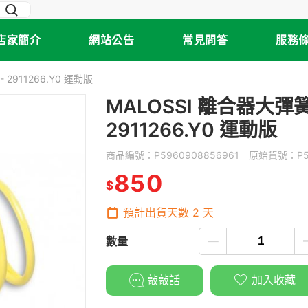
店家簡介
網站公告
常見問答
服務
- 2911266.Y0 運動版
MALOSSI 離合器大彈簧 黃
2911266.Y0 運動版
商品編號：
P5960908856961
原始貨號：
P
850
$
預計出貨天數
2
天
數量
敲敲話
加入收藏