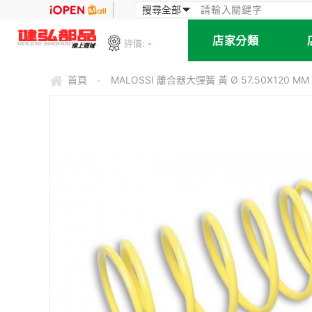
店家分類
評價:
-
首頁
MALOSSI 離合器大彈簧 黃 Ø 57.50X120 MM 
-