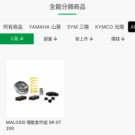
全館分類商品
所有商品
YAMAHA 山葉
SYM 三陽
KYMCO 光陽
A
人氣
銷量
新上市
價錢
MALOSSI 傳動套件組 SR GT
200