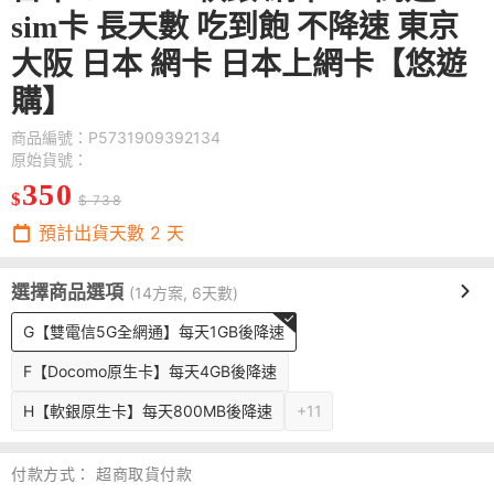
sim卡 長天數 吃到飽 不降速 東京
大阪 日本 網卡 日本上網卡【悠遊
購】
商品編號：P5731909392134
原始貨號：
350
$
$ 738
預計出貨天數
2
天
選擇商品選項
(14方案, 6天數)
G【雙電信5G全網通】每天1GB後降速
F【Docomo原生卡】每天4GB後降速
H【軟銀原生卡】每天800MB後降速
+11
付款方式：
超商取貨付款