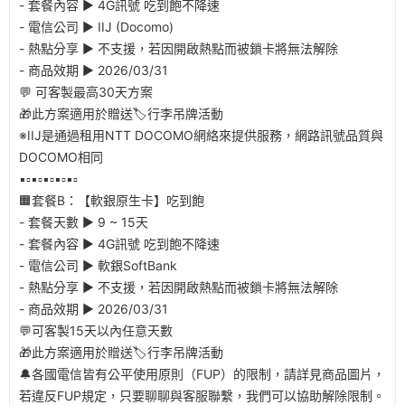
- 套餐內容 ▶︎ 4G訊號 吃到飽不降速
- 電信公司 ▶︎ IIJ (Docomo)
- 熱點分享 ▶︎ 不支援，若因開啟熱點而被鎖卡將無法解除
- 商品效期 ▶︎ 2026/03/31
💬 可客製最高30天方案
🎁此方案適用於贈送🏷️行李吊牌活動
※IIJ是通過租用NTT DOCOMO網絡來提供服務，網路訊號品質與
DOCOMO相同
▪️▫️▪️▫️▪️▫️▪️▫️▪️▫️
🟧套餐B：【軟銀原生卡】吃到飽
- 套餐天數 ▶︎ 9 ~ 15天
- 套餐內容 ▶︎ 4G訊號 吃到飽不降速
- 電信公司 ▶︎ 軟銀SoftBank
- 熱點分享 ▶︎ 不支援，若因開啟熱點而被鎖卡將無法解除
- 商品效期 ▶︎ 2026/03/31
💬可客製15天以內任意天數
🎁此方案適用於贈送🏷️行李吊牌活動
🔔各國電信皆有公平使用原則（FUP）的限制，請詳見商品圖片，
若違反FUP規定，只要聊聊與客服聯繫，我們可以協助解除限制。