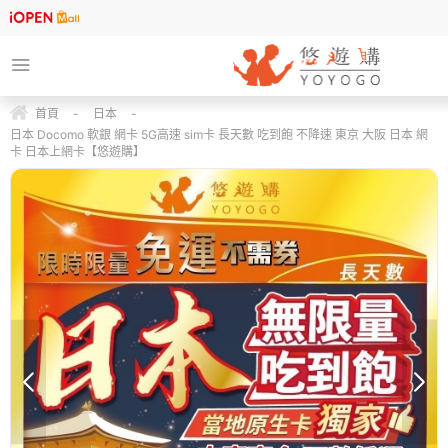
首頁
-
日本
-
日本 Docomo 軟銀 網卡 5G高速 sim卡 長天數 吃到飽 不降速 東京 大阪 日本 網
卡 日本上網卡【悠遊購】