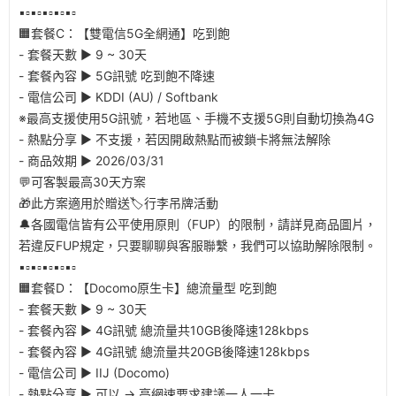
▪️▫️▪️▫️▪️▫️▪️▫️▪️▫️
🟧套餐C：【雙電信5G全網通】吃到飽
- 套餐天數 ▶︎ 9 ~ 30天
- 套餐內容 ▶︎ 5G訊號 吃到飽不降速
- 電信公司 ▶︎ KDDI (AU) / Softbank
※最高支援使用5G訊號，若地區、手機不支援5G則自動切換為4G
- 熱點分享 ▶︎ 不支援，若因開啟熱點而被鎖卡將無法解除
- 商品效期 ▶︎ 2026/03/31
💬可客製最高30天方案
🎁此方案適用於贈送🏷️行李吊牌活動
🔔各國電信皆有公平使用原則（FUP）的限制，請詳見商品圖片，
若違反FUP規定，只要聊聊與客服聯繫，我們可以協助解除限制。
▪️▫️▪️▫️▪️▫️▪️▫️▪️▫️
🟧套餐D：【Docomo原生卡】總流量型 吃到飽
- 套餐天數 ▶︎ 9 ~ 30天
- 套餐內容 ▶︎ 4G訊號 總流量共10GB後降速128kbps
- 套餐內容 ▶︎ 4G訊號 總流量共20GB後降速128kbps
- 電信公司 ▶︎ IIJ (Docomo)
- 熱點分享 ▶︎ 可以 → 高網速要求建議一人一卡