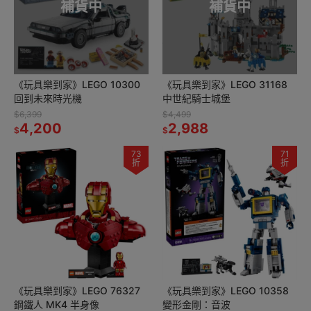
補貨中
補貨中
《玩具樂到家》LEGO 10300
《玩具樂到家》LEGO 31168
回到未來時光機
中世紀騎士城堡
$6,399
$4,499
4,200
2,988
$
$
73
71
折
折
《玩具樂到家》LEGO 76327
《玩具樂到家》LEGO 10358
鋼鐵人 MK4 半身像
變形金剛：音波