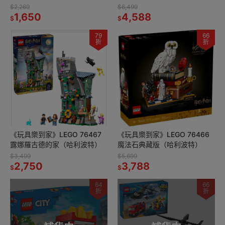
$2,269
$6,499
1,650
4,588
$
$
79
66
折
折
《玩具樂到家》LEGO 76467
《玩具樂到家》LEGO 76466
露娜羅古德的家（哈利波特）
魔法石典藏版（哈利波特）
$3,499
$5,699
2,750
3,788
$
$
64
66
折
折