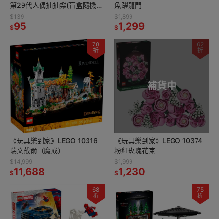
第29代人偶抽抽樂(盲盒隨機出
魚躍龍門
貨)
$139
$1,899
95
1,299
$
$
78
62
折
折
補貨中
《玩具樂到家》LEGO 10316
《玩具樂到家》LEGO 10374
瑞文戴爾（魔戒）
粉紅玫瑰花束
$14,999
$1,999
11,688
1,230
$
$
68
75
折
折