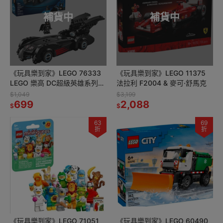
補貨中
補貨中
《玩具樂到家》LEGO 76333
《玩具樂到家》LEGO 11375
LEGO 樂高 DC超級英雄系列
法拉利 F2004 & 麥可·舒馬克
76333 蝙蝠俠 4：急凍人蝙蝠
$1,049
$3,199
車
699
2,088
$
$
63
69
折
折
《玩具樂到家》LEGO 71051
《玩具樂到家》LEGO 60490