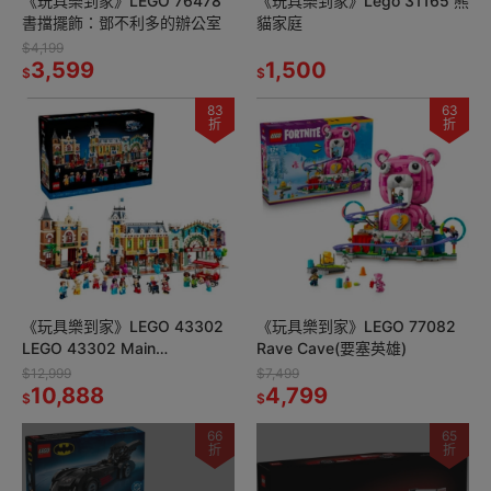
《玩具樂到家》LEGO 76478
《玩具樂到家》Lego 31165 熊
書擋擺飾：鄧不利多的辦公室
貓家庭
$4,199
3,599
1,500
$
$
83
63
折
折
《玩具樂到家》LEGO 43302
《玩具樂到家》LEGO 77082
LEGO 43302 Main
Rave Cave(要塞英雄)
Street,U.S.A (DISNEY)
$12,999
$7,499
10,888
4,799
$
$
66
65
折
折