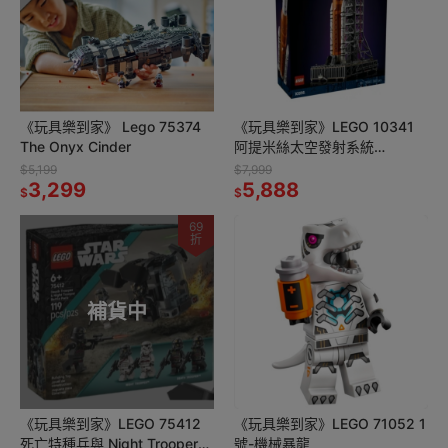
《玩具樂到家》 Lego 75374
《玩具樂到家》LEGO 10341
The Onyx Cinder
阿提米絲太空發射系統
（ICONS）
$5,199
$7,999
3,299
5,888
$
$
69
折
補貨中
《玩具樂到家》LEGO 75412
《玩具樂到家》LEGO 71052 1
死亡特種兵與 Night Trooper
號-機械暴龍