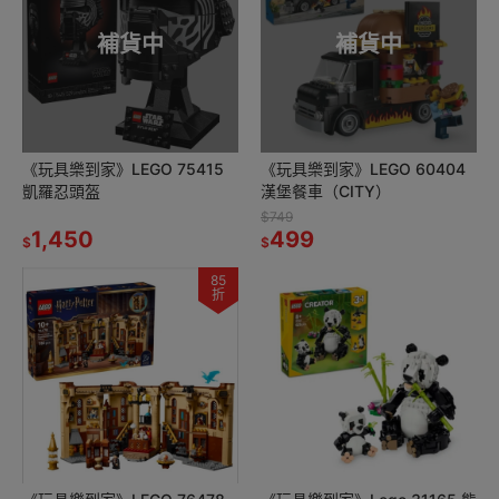
補貨中
補貨中
《玩具樂到家》LEGO 75415
《玩具樂到家》LEGO 60404
凱羅忍頭盔
漢堡餐車（CITY）
$749
1,450
499
$
$
85
折