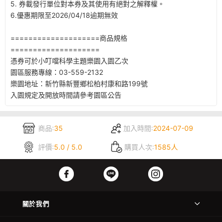
5. 券載發行單位對本券及其使用有絕對之解釋權。
6.優惠期限至2026/04/18逾期無效
====================商品規格
====================
憑券可於小叮噹科學主題樂園入園乙次
園區服務專線：03-559-2132
樂園地址：新竹縣新豐鄉松柏村康和路199號
入園規定及開放時間請參考園區公告
商品:
35
加入時間:
2024-07-09
評價:
5.0 / 5.0
購買人次:
1585人
關於我們