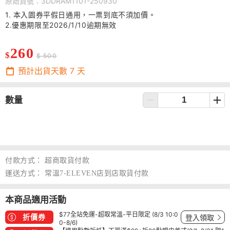
原始貨號：3DDRAM1101-250930
1. 本入園券平假日通用，一票到底不須加價。
2.
優惠期限至2026/1/10逾期無效
260
$
$ 500
預計出貨天數
7
天
數量
付款方式：
超商取貨付款
運送方式：
常溫7-ELEVEN店到店取貨付款
本商品適用活動
$77全站免運-超取常溫-平日限定 (8/3 10:0
折價券
登入領取
0-8/6)