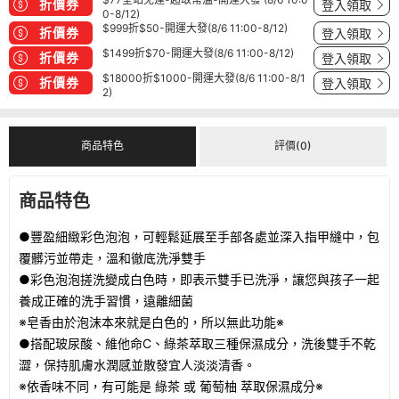
折價券
登入領取
0-8/12)
$999折$50-開運大發(8/6 11:00-8/12)
折價券
登入領取
$1499折$70-開運大發(8/6 11:00-8/12)
折價券
登入領取
$18000折$1000-開運大發(8/6 11:00-8/1
折價券
登入領取
2)
商品特色
評價(0)
商品特色
●豐盈細緻彩色泡泡，可輕鬆延展至手部各處並深入指甲縫中，包
覆髒污並帶走，溫和徹底洗淨雙手
●彩色泡泡搓洗變成白色時，即表示雙手已洗淨，讓您與孩子一起
養成正確的洗手習慣，遠離細菌
※皂香由於泡沫本來就是白色的，所以無此功能※
●搭配玻尿酸、維他命C、綠茶萃取三種保濕成分，洗後雙手不乾
澀，保持肌膚水潤感並散發宜人淡淡清香。
※依香味不同，有可能是 綠茶 或 葡萄柚 萃取保濕成分※