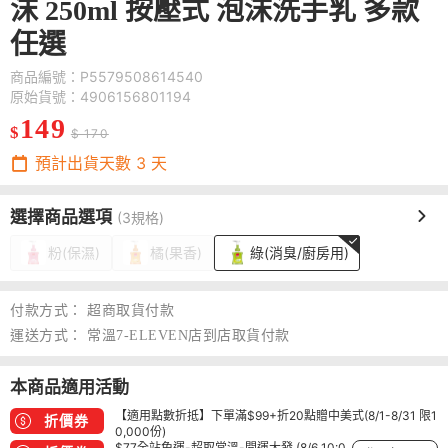
沫 250ml 按壓式 泡沫洗手乳 多款
任選
商品編號：P5579508614540
原始貨號：4906156801194
149
$
$ 170
預計出貨天數
3
天
選擇商品選項
(3規格)
粉(保濕)
橘(果香)
綠(消臭/廚房用)
付款方式：
超商取貨付款
運送方式：
常溫7-ELEVEN店到店取貨付款
本商品適用活動
【適用點數折抵】下單滿$99+折20點贈中美式(8/1-8/31 限1
折價券
0,000份)
$77全站免運-超取常溫-開運大發 (8/6 10:0