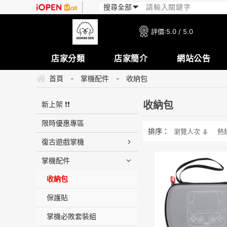
評價:
5.0 / 5.0
店家分類
店家簡介
網站公告
首頁
-
掌機配件
-
收納包
收納包
新上架 ❗❗
限時優惠專區
排序：
瀏覽人次
熱
復古遊戲掌機
掌機配件
收納包
保護貼
掌機必敗套裝組