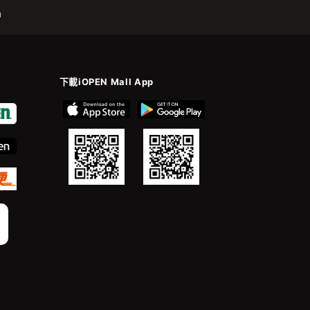
m
下載iOPEN Mall App