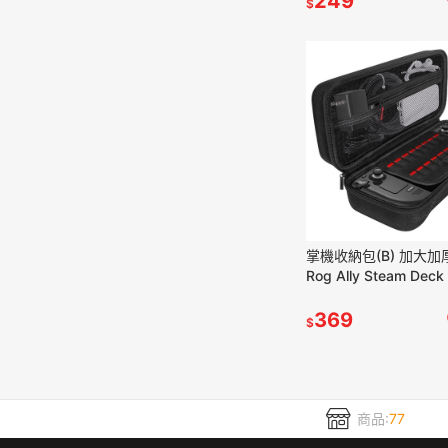
249
$
掌機收納包(B) 加大加
Rog Ally Steam Dec
掌機 防潑水 防震 防塵
369
$
商品:
77