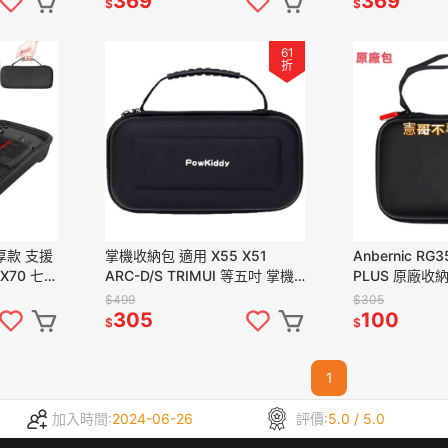
369
369
$
$
61
折
厚款 支援
掌機收納包 適用 X55 X51
Anbernic RG3
k X70 七吋
ARC-D/S TRIMUI 等五吋 掌機
PLUS 原廠收
 防撞
收納包 EVA 材質 硬式收納包
掌機收納包 防
$499
$305
305
100
$
$
1
加入時間:
2024-06-26
評價:
5.0 / 5.0