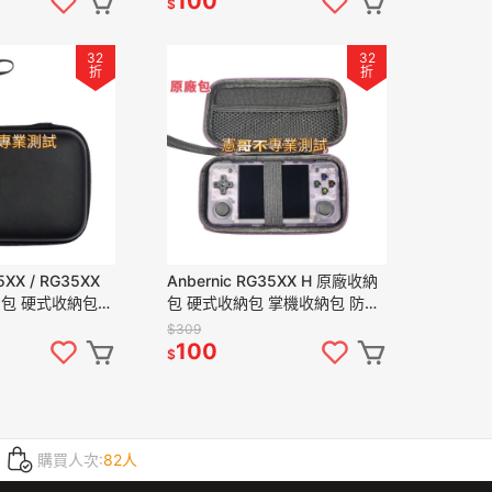
100
$
32
32
折
折
5XX / RG35XX
Anbernic RG35XX H 原廠收納
納包 硬式收納包
包 硬式收納包 掌機收納包 防水
水 硬殼
硬殼
$309
100
$
購買人次:
82人