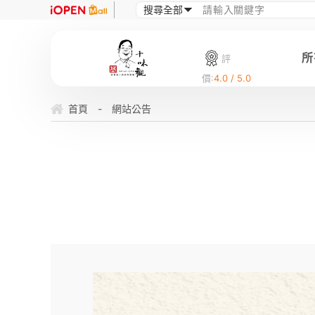
所
評
價:
4.0 / 5.0
首頁
-
網站公告