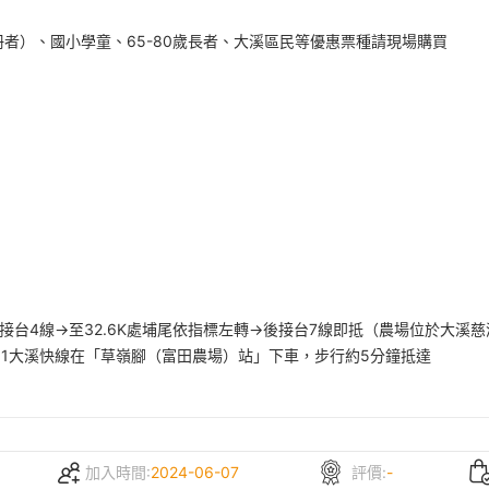
冊者）、國小學童、65-80歲長者、大溪區民等優惠票種請現場購買
台4線→至32.6K處埔尾依指標左轉→後接台7線即抵（農場位於大溪慈
01大溪快線在「草嶺腳（富田農場）站」下車，步行約5分鐘抵達
加入時間:
2024-06-07
評價:
-