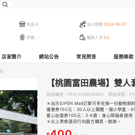
商品:
4
加入時間:
2024-06-07
評價:
-
購買人次:
0人
店家簡介
網站公告
常見問答
服務條款
料）
【桃園富田農場】雙人
商品編號：
P5413108626800
原始貨號：
P5
＊
出示iOPEN Mall訂單可
多兌換一份動物飼
優惠券150元：30人以上團體、國小學童、6
愛心幼童券
100元：3-6歲、身心障礙者適用
＊以上票券請另行向園方購買，謝謝。
400
$