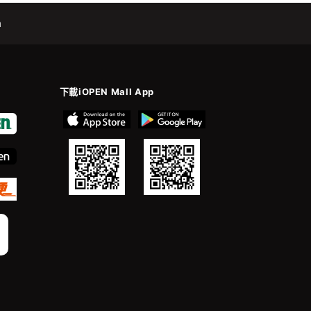
m
下載iOPEN Mall App