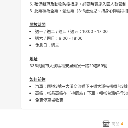
確保新冠及動物防疫措施，必要時實施入園人數管制
此票種為全票，愛幼票（3-6歲幼兒、持身心障礙手
開放時間
週一 / 週二 / 週四 / 週五：10:00 - 17:00
週六 / 週日：9:00 - 18:00
休息日：週三
地址
335桃園市大溪區福安里頭寮一路29巷59號
如何前往
汽車：國道3號→大溪交流道下→循大溪指標轉台3線接
高鐵：搭乘高鐵在「桃園站」下車，轉搭台灣好行5
免費停車場收費
商品:
4