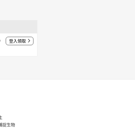
0
登入領取
主
捕捉生物