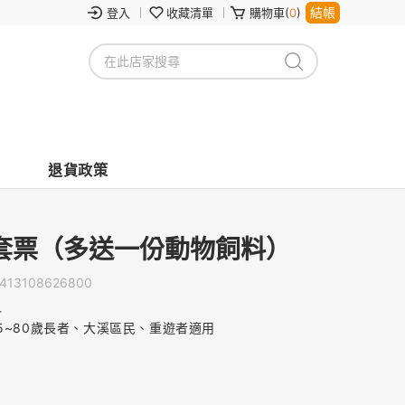
結帳
登入
收藏清單
購物車(
0
)
退貨政策
套票（多送一份動物飼料）
413108626800
料
5~80歲長者、大溪區民、重遊者適用