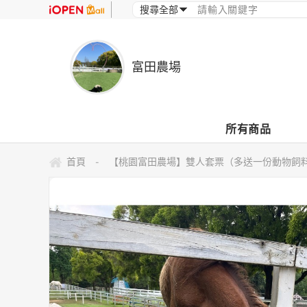
富田農場
所有商品
首頁
【桃園富田農場】雙人套票（多送一份動物飼
-