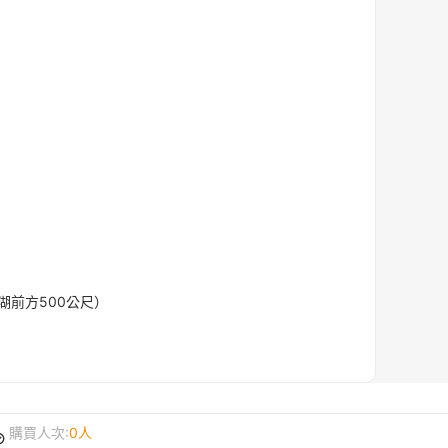
湖前方500公尺）
購買人次:
0人