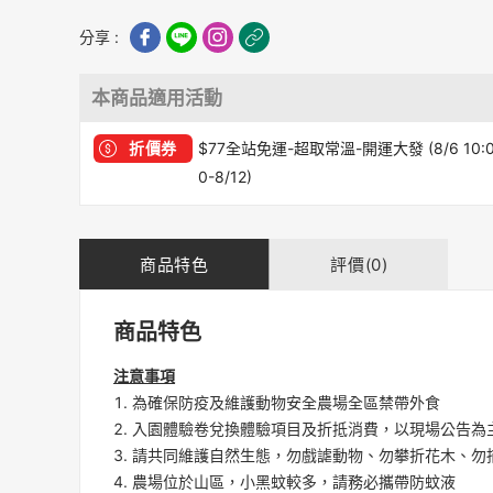
分享 :
本商品適用活動
折價券
$77全站免運-超取常溫-開運大發 (8/6 10:
0-8/12)
商品特色
評價(0)
商品特色
注意事項
為確保防疫及維護動物安全農場全區禁帶外食
入園體驗卷兌換體驗項目及折抵消費，以現場公告為
請共同維護自然生態，勿戲謔動物、勿攀折花木、勿
農場位於山區，小黑蚊較多，請務必攜帶防蚊液