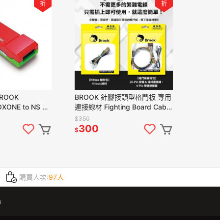
折
折
ROOK
BROOK 針腳接頭型格鬥板 專用
XONE to NS 有
連接線材 Fighting Board Cable
轉接器 可連發 新
DIY用接線 新品現貨
$350
300
$
購買人次:
97人
m