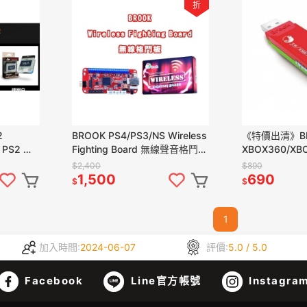
折
2
BROOK PS4/PS3/NS Wireless
《特價出清》B
o PS2 手
Fighting Board 無線聲音格鬥板
XBOX360/XBO
現貨
新品現貨
線手把控制器 
$2,400
$890
品現貨
1,500
690
$
$
1
加入時間:
2024-06-07
評價:
5.0 / 5.0
Facebook
Line官方帳號
Instagra