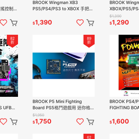
BROOK Wingman XB3
BROOK Wingm
 大搖控制板
PS5/PS4/PS3 to XBOX 手把控
XBOX/PS5/PS
 新品現
制器轉接器 新品現貨
制器轉接器 新
$1,390
1,390
1,290
$
$
82
89
折
折
BROOK P5 Mini Fighting
BROOK PS4/P
NS UFB萬
Board PS5格鬥遊戲用 迷你格鬥
FIGHTING BO
+UP5二合
板 搖桿升級晶片 新品現貨
板 格鬥搖桿升
$1,950
1,750
1,600
$
$
62