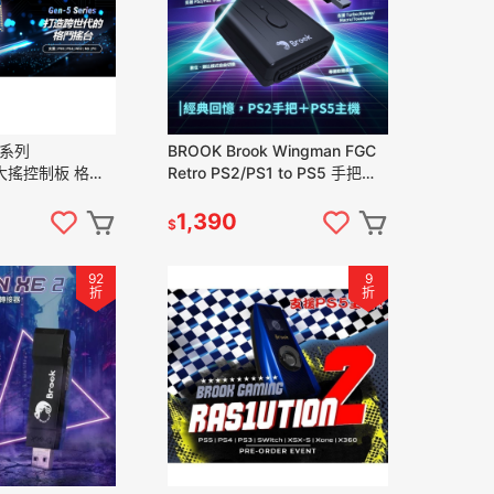
5系列
BROOK Brook Wingman FGC
C 大搖控制板 格鬥
Retro PS2/PS1 to PS5 手把轉
鬥板 新品現貨
接器 新品現貨
1,390
$
92
9
折
折