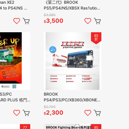
an XE2
《第二代》BROOK
4 to PS4/NS 控
PS5/PS4/NS/XBSX Ras1ution
品現貨
2 方向盤轉接器 零延遲 新品現
$3,880
貨
3,500
$
85
折
S3/PC
BROOK
ARD PLUS 格鬥
PS4/PS3/PC/XB360/XBONE/N
級晶片 新品現貨
S UFB萬用格鬥板 格鬥搖桿升級
$2,700
電路板 新品現貨
2,300
$
77
85