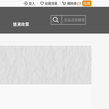
結帳
登入
收藏清單
購物車(
0
)
退貨政策