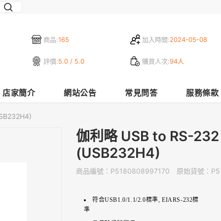
商品:
165
加入時間:
2024-05-08
評價:
5.0 / 5.0
購買人次:
94人
店家簡介
網站公告
常見問答
服務條款
SB232H4)
伽利略 USB to RS-232 
(USB232H4)
商品編號：
P5180808997170
原始貨號：
P5
符合USB1.0/1.1/2.0標準, EIARS-232標
準