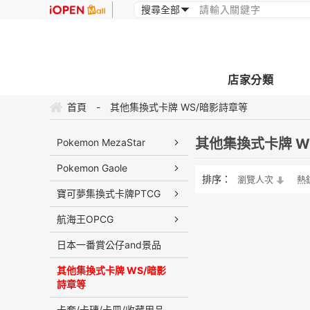
店家分類
首頁
-
其他集換式卡牌 WS/暗影詩章等
其他集換式卡牌 W
Pokemon MezaStar
Pokemon Gaole
排序：
瀏覽人次
熱
寶可夢集換式卡牌PTCG
航海王OPCG
日本一番賞公仔and景品
其他集換式卡牌 WS/暗影
詩章等
卡套/卡磚/卡冊/收藏用品