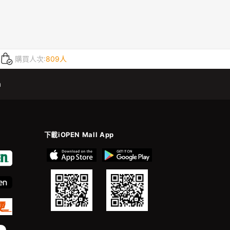
購買人次:
809人
m
下載iOPEN Mall App