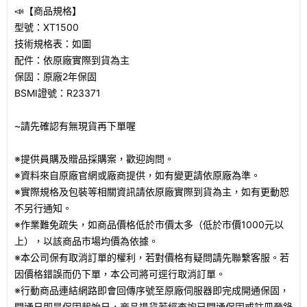
📣【商品規格】
型號：XT1500
技術規格表：如圖
配件：依原廠實際到貨為主
保固：原廠2年保固
BSMI證號：R23371
~請先確認有無現貨再下單喔
※提供員購及贈品採購案，歡迎詢問。
※資料來自原廠官網或廠商提供，如有變更請依原廠為準。
※實際規格及包裝等相關資訊請依原廠實際到貨為主，如有更動恕
不另行通知。
※作業難免疏失，如商品價格低於市價太多（低於市價1000元以
上），以該商品市場均價為依據。
※本公司保有取消訂單的權利，若對價格有疑問請先聯繫客服。若
因價格錯誤而仍下單，本公司將可逕行取消訂單。
※行動商品連結網路即會回傳序號至原廠伺服器即完成開通保固，
開通日即是保固起始日，商品退貨若經查詢已開通保固或註冊登錄