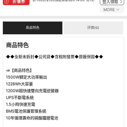
折價券
登入領取
MORE
商品特色
評價(0)
商品特色
◆◆全新未拆封◆公司貨◆含稅附發票◆原廠保固◆◆
📣【商品特色】
1500W額定大功率輸出
1228Wh大容量
1200W超快速雙向充電逆變器
UPS不斷電系統
1.5小時快速充電
BMS電池保護管理系統
10年循環壽命的磷酸鐵鋰電池