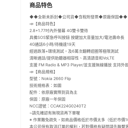
商品特色
◆◆全新未拆封◆公司貨◆含稅附發票◆原廠保固◆◆
📣【商品特色】
2.8+1.77吋內外螢幕 4G雙卡雙待
具備SOS緊急呼叫按鈕 按鍵加大音量加大/電池壽命長
4G通話6小時/待機達19天
經過跌落+環境測試，及6萬次翻轉迴圈等極限測試
清晰通話/提供助聽器相容性、高清語音和VoLTE
支援 FM Radio & MP3 Player/並支援無線播放 支持
📣【商品規格】
型號：Nokia 2660 Flip
技術規格表：如圖
配件：依原廠實際到貨為主
保固：原廠一年保固
NCC證號：CCAK224G0240T2
~請先確認有無現貨再下單喔
※ 作業難免疏失，如商品價格低於市價太多（低於市價1
本公司保有取消訂單的權利，若對價格有疑問請先聯繫