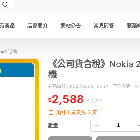
有商品
店家簡介
網站公告
常見問答
服務
復刻全新手機
《公司貨含稅》Nokia 2
機
商品編號：
P5023907616359
原始貨號：
P5
2,588
$
$ 2,590
預計出貨天數
5
天
數量