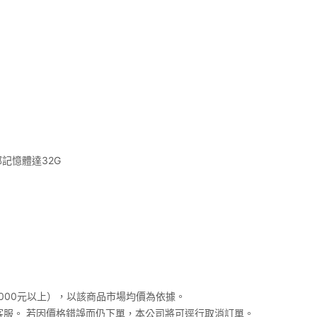
外部記憶體達32G
000元以上），以該商品市場均價為依據。
客服。 若因價格錯誤而仍下單，本公司將可逕行取消訂單。