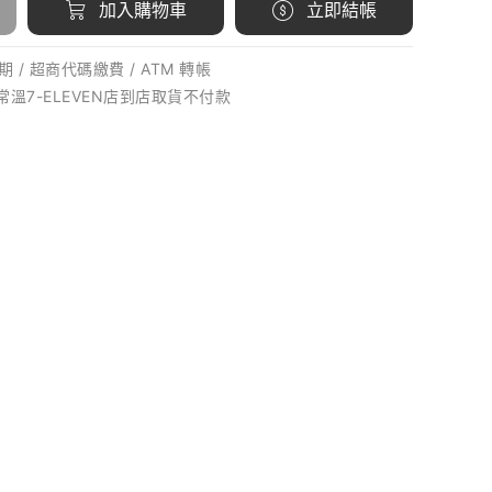
加入購物車
立即結帳
 / 超商代碼繳費 / ATM 轉帳
 常溫7-ELEVEN店到店取貨不付款