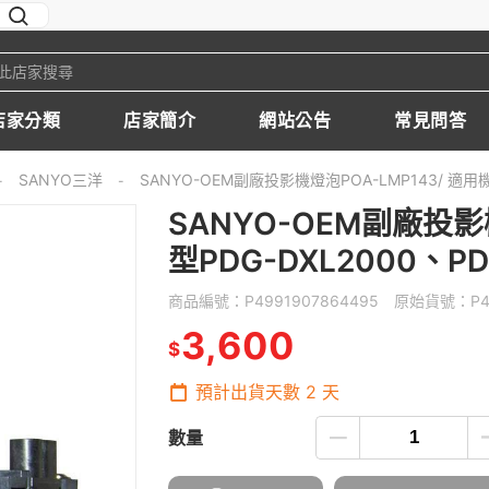
店家分類
店家簡介
網站公告
常見問答
SANYO三洋
SANYO-OEM副廠投影機燈泡POA-LMP143/ 適用機型
-
-
SANYO-OEM副廠投影
型PDG-DXL2000、PD
商品編號：
P4991907864495
原始貨號：
P
3,600
$
預計出貨天數
2
天
數量