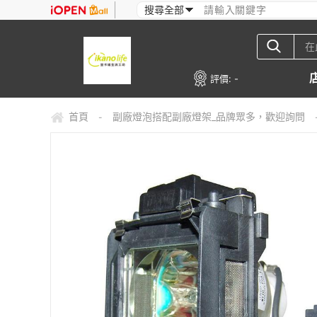
評價:
-
首頁
副廠燈泡搭配副廠燈架_品牌眾多，歡迎詢問
-