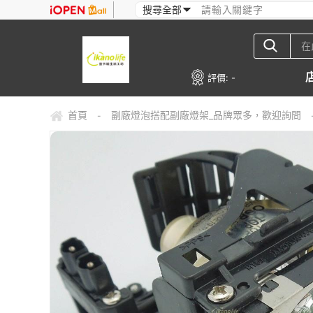
評價:
-
首頁
副廠燈泡搭配副廠燈架_品牌眾多，歡迎詢問
-