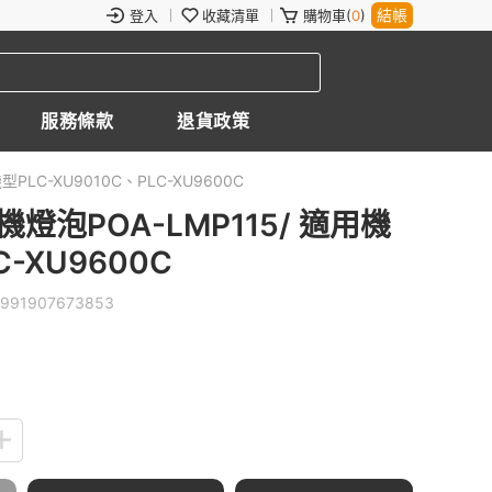
結帳
登入
收藏清單
購物車(
0
)
服務條款
退貨政策
PLC-XU9010C、PLC-XU9600C
燈泡POA-LMP115/ 適用機
C-XU9600C
991907673853