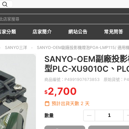
店家分類
店家簡介
網站公告
常見問答
SANYO三洋
SANYO-OEM副廠投影機燈泡POA-LMP115/ 適用機型
-
-
SANYO-OEM副廠投影機
型PLC-XU9010C、PL
商品編號：
P4991907673853
原始貨號：
P4
2,700
$
預計出貨天數
2
天
數量