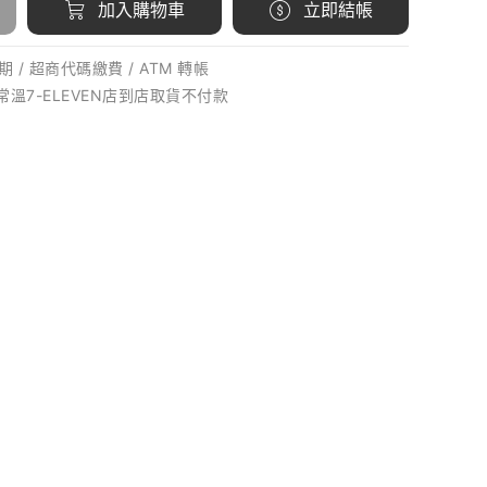
加入購物車
立即結帳
 / 超商代碼繳費 / ATM 轉帳
 常溫7-ELEVEN店到店取貨不付款